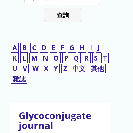
停
輸
入
使
查詢
檢
用
索
詞
A
B
C
D
E
F
G
H
I
J
K
L
M
N
O
P
Q
R
S
T
U
V
W
X
Y
Z
中文
其他
雜誌
Glycoconjugate
journal