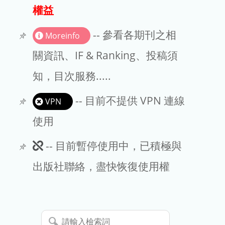
出版商
權益
版權聲明
-- 參看各期刊之相
Moreinfo
文章處理費
關資訊、IF & Ranking、投稿須
知，目次服務.....
EndNote
-- 目前不提供 VPN 連線
VPN
使用
此
-- 目前暫停使用中，已積極與
期
出版社聯絡，盡快恢復使用權
刊
暫
請