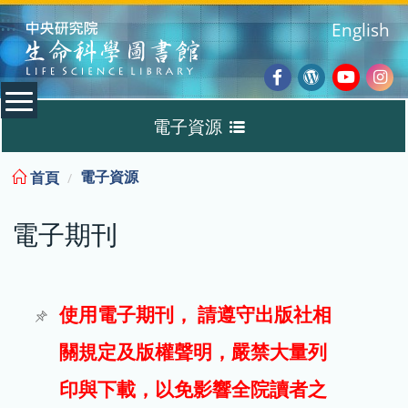
:::
English
Facebook
Wordpres
Youtub
Ins
電子資源
Blog
:::
電子資源
首頁
資料庫
電子期刊
電子書
電子期刊
使用電子期刊， 請遵守出版社相
關規定及版權聲明，嚴禁大量列
試用
印與下載，以免影響全院讀者之