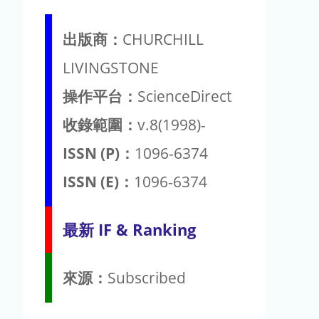
出版商：
CHURCHILL
LIVINGSTONE
操作平台：
ScienceDirect
收錄範圍：
v.8(1998)-
ISSN (P)：
1096-6374
ISSN (E)：
1096-6374
最新 IF & Ranking
來源：
Subscribed