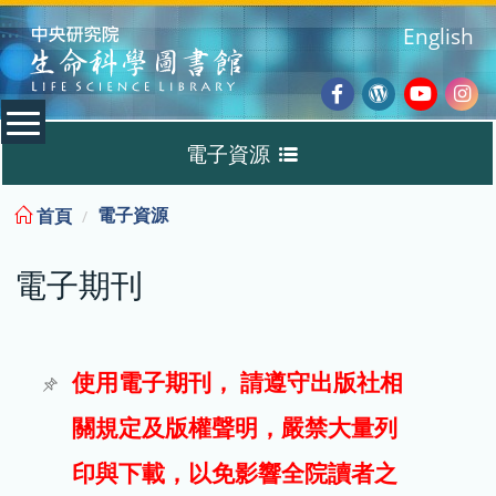
:::
English
Facebook
Wordpres
Youtub
Ins
電子資源
Blog
:::
電子資源
首頁
資料庫
電子期刊
電子書
電子期刊
使用電子期刊， 請遵守出版社相
關規定及版權聲明，嚴禁大量列
試用
印與下載，以免影響全院讀者之