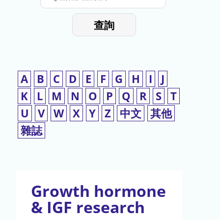
停
輸
入
使
查詢
檢
用
索
詞
A
B
C
D
E
F
G
H
I
J
K
L
M
N
O
P
Q
R
S
T
U
V
W
X
Y
Z
中文
其他
雜誌
Growth hormone
& IGF research