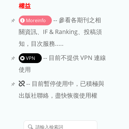
出版商
權益
版權聲明
-- 參看各期刊之相
Moreinfo
文章處理費
關資訊、IF & Ranking、投稿須
知，目次服務.....
EndNote
-- 目前不提供 VPN 連線
VPN
使用
此
-- 目前暫停使用中，已積極與
期
出版社聯絡，盡快恢復使用權
刊
暫
請