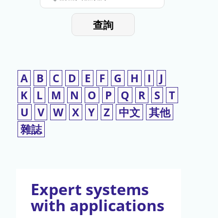
停
輸
入
使
查詢
檢
用
索
詞
A
B
C
D
E
F
G
H
I
J
K
L
M
N
O
P
Q
R
S
T
U
V
W
X
Y
Z
中文
其他
雜誌
Expert systems
with applications