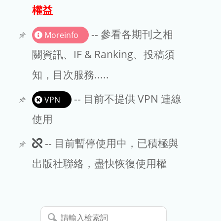
出版商
權益
版權聲明
-- 參看各期刊之相
Moreinfo
文章處理費
關資訊、IF & Ranking、投稿須
知，目次服務.....
EndNote
-- 目前不提供 VPN 連線
VPN
使用
此
-- 目前暫停使用中，已積極與
期
出版社聯絡，盡快恢復使用權
刊
暫
請