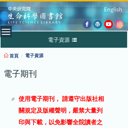
:::
English
Facebook
Wordpres
Youtub
Ins
電子資源
Blog
:::
電子資源
首頁
資料庫
電子期刊
電子書
電子期刊
使用電子期刊， 請遵守出版社相
關規定及版權聲明，嚴禁大量列
試用
印與下載，以免影響全院讀者之