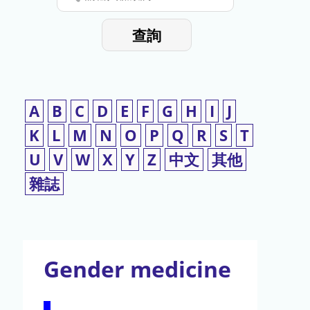
停
輸
入
使
查詢
檢
用
索
詞
A
B
C
D
E
F
G
H
I
J
K
L
M
N
O
P
Q
R
S
T
U
V
W
X
Y
Z
中文
其他
雜誌
Gender medicine