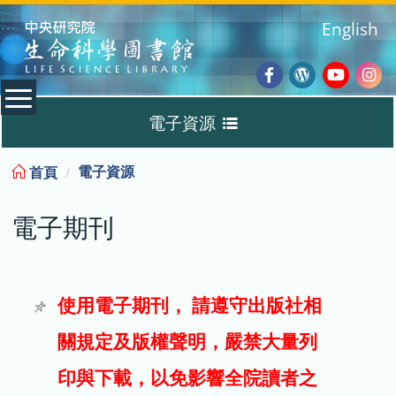
:::
English
Facebook
Wordpres
Youtub
Ins
電子資源
Blog
:::
電子資源
首頁
資料庫
電子期刊
電子書
電子期刊
使用電子期刊， 請遵守出版社相
關規定及版權聲明，嚴禁大量列
試用
印與下載，以免影響全院讀者之