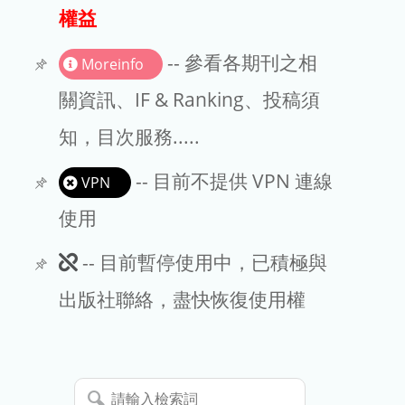
出版商
權益
版權聲明
-- 參看各期刊之相
Moreinfo
文章處理費
關資訊、IF & Ranking、投稿須
知，目次服務.....
EndNote
-- 目前不提供 VPN 連線
VPN
使用
此
-- 目前暫停使用中，已積極與
期
出版社聯絡，盡快恢復使用權
刊
暫
請