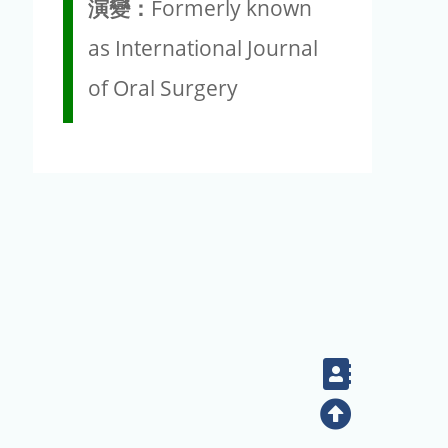
演變：
Formerly known
as International Journal
of Oral Surgery
Contact
Top