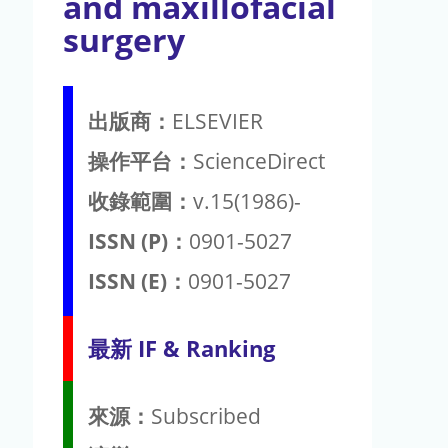
and maxillofacial
surgery
出版商：
ELSEVIER
操作平台：
ScienceDirect
收錄範圍：
v.15(1986)-
ISSN (P)：
0901-5027
ISSN (E)：
0901-5027
最新 IF & Ranking
來源：
Subscribed