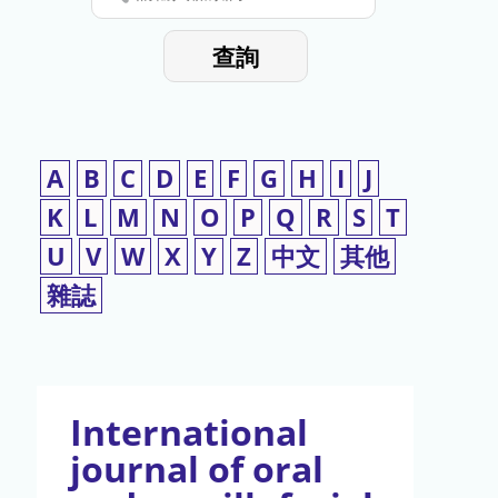
停
輸
入
使
查詢
檢
用
索
詞
A
B
C
D
E
F
G
H
I
J
K
L
M
N
O
P
Q
R
S
T
U
V
W
X
Y
Z
中文
其他
雜誌
International
journal of oral