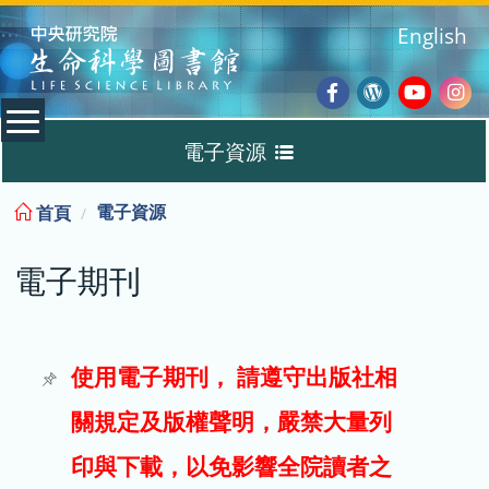
:::
English
Facebook
Wordpres
Youtub
Ins
電子資源
Blog
:::
電子資源
首頁
資料庫
電子期刊
電子書
電子期刊
使用電子期刊， 請遵守出版社相
關規定及版權聲明，嚴禁大量列
試用
印與下載，以免影響全院讀者之