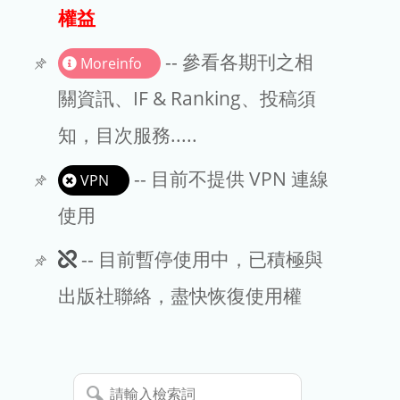
出版商
權益
版權聲明
-- 參看各期刊之相
Moreinfo
文章處理費
關資訊、IF & Ranking、投稿須
知，目次服務.....
EndNote
-- 目前不提供 VPN 連線
VPN
使用
此
-- 目前暫停使用中，已積極與
期
出版社聯絡，盡快恢復使用權
刊
暫
請