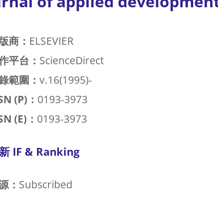
urnal of applied developmen
版商：
ELSEVIER
作平台：
ScienceDirect
錄範圍：
v.16(1995)-
SN (P)：
0193-3973
SN (E)：
0193-3973
新 IF & Ranking
源：
Subscribed