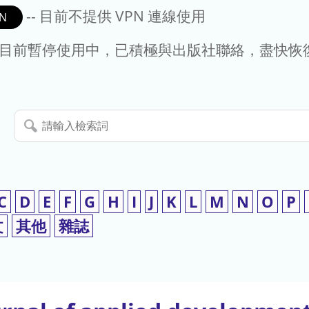
-- 目前不提供 VPN 連線使用
N
- 目前暫停使用中，已積極與出版社聯絡，盡快恢
請
輸
入
檢
索
C
D
E
F
G
H
I
J
K
L
M
N
O
P
詞
文
其他
雜誌