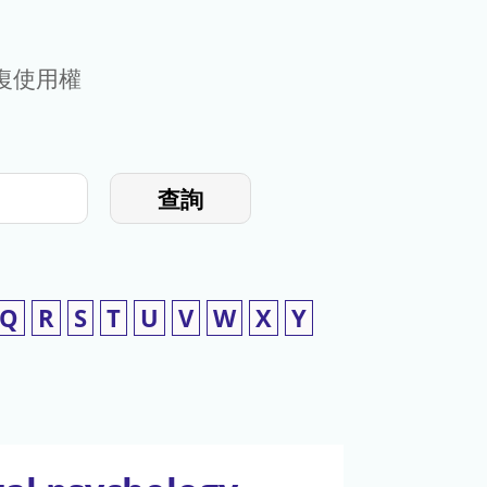
復使用權
查詢
Q
R
S
T
U
V
W
X
Y