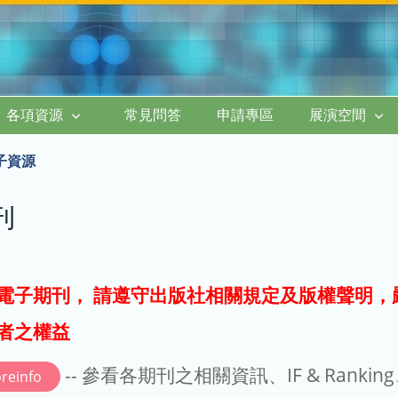
各項資源
常見問答
申請專區
展演空間
子資源
刊
電子期刊， 請遵守出版社相關規定及版權聲明，
者之權益
-- 參看各期刊之相關資訊、IF & Rankin
reinfo