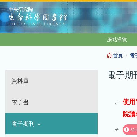
:::
網站導覽
電
首頁
電子期
資料庫
使用
電子書
院讀
電子期刊
Mo