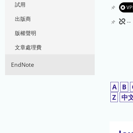
試用
VP
出版商
此
-
期
版權聲明
刊
文章處理費
暫
EndNote
停
使
A
B
用
Z
中