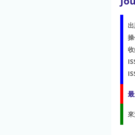
Jo
出
操
收
IS
IS
最
來