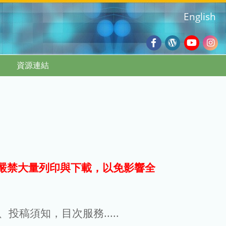
English
Facebook
Wordpres
Youtub
Ins
資源連結
Blog
:::
嚴禁大量列印與下載，以免影響全
g、投稿須知，目次服務.....