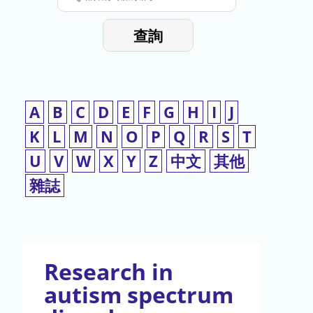
停
輸
入
使
查詢
檢
用
索
詞
A
B
C
D
E
F
G
H
I
J
K
L
M
N
O
P
Q
R
S
T
U
V
W
X
Y
Z
中文
其他
雜誌
Research in
autism spectrum