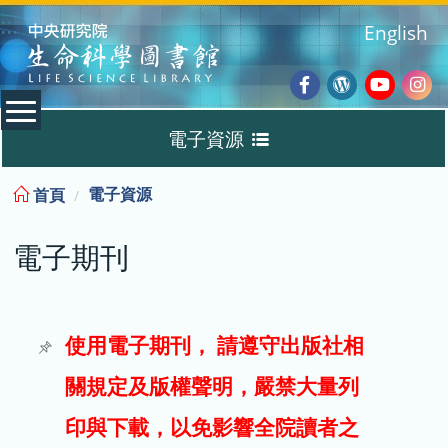
:::
English
Facebook
Wordpres
Youtub
Ins
電子資源
Blog
:::
電子資源
首頁
資料庫
電子期刊
電子書
電子期刊
使用電子期刊， 請遵守出版社相
關規定及版權聲明，嚴禁大量列
試用
印與下載，以免影響全院讀者之