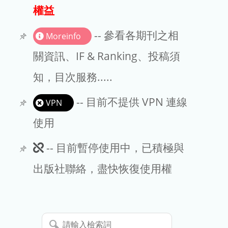
出版商
權益
版權聲明
-- 參看各期刊之相
Moreinfo
文章處理費
關資訊、IF & Ranking、投稿須
知，目次服務.....
EndNote
-- 目前不提供 VPN 連線
VPN
使用
此
-- 目前暫停使用中，已積極與
期
出版社聯絡，盡快恢復使用權
刊
暫
請