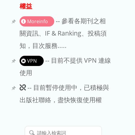
出版商
權益
版權聲明
-- 參看各期刊之相
Moreinfo
文章處理費
關資訊、IF & Ranking、投稿須
知，目次服務.....
EndNote
-- 目前不提供 VPN 連線
VPN
使用
此
-- 目前暫停使用中，已積極與
期
出版社聯絡，盡快恢復使用權
刊
暫
請