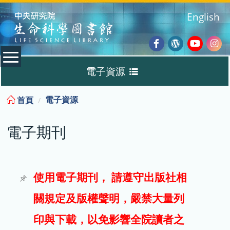
:::
English
Facebook
Wordpres
Youtub
Ins
電子資源
Blog
:::
電子資源
首頁
資料庫
電子期刊
電子書
電子期刊
使用電子期刊， 請遵守出版社相
關規定及版權聲明，嚴禁大量列
試用
印與下載，以免影響全院讀者之