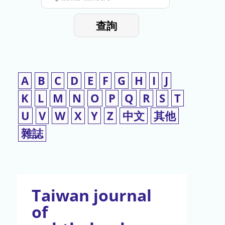
停
輸
入
使
查詢
檢
用
索
詞
A
B
C
D
E
F
G
H
I
J
K
L
M
N
O
P
Q
R
S
T
U
V
W
X
Y
Z
中文
其他
雜誌
Taiwan journal
of