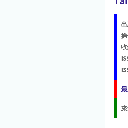
Ta
出
操
收
IS
IS
最
來