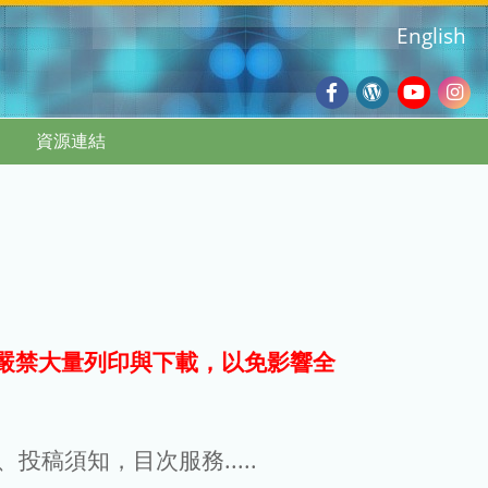
English
Facebook
Wordpres
Youtub
Ins
資源連結
Blog
:::
嚴禁大量列印與下載，以免影響全
g、投稿須知，目次服務.....