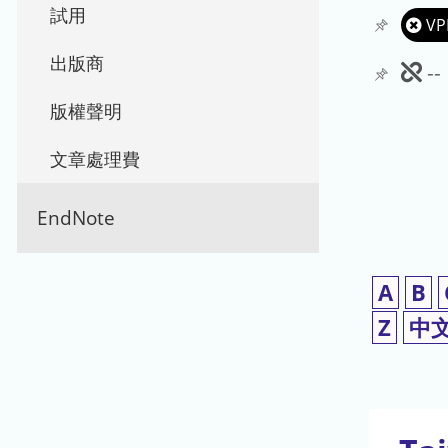
試用
VP
出版商
此
-
期
版權聲明
刊
文章處理費
暫
EndNote
停
使
A
B
用
Z
中