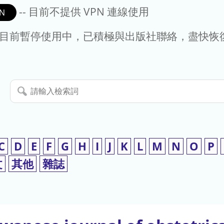
-- 目前不提供 VPN 連線使用
N
- 目前暫停使用中，已積極與出版社聯絡，盡快恢
請
輸
入
檢
索
C
D
E
F
G
H
I
J
K
L
M
N
O
P
詞
文
其他
雜誌