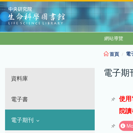
:::
網站導覽
電
首頁
電子期
資料庫
使用
電子書
院讀
電子期刊
Mo