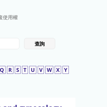
復使用權
查詢
Q
R
S
T
U
V
W
X
Y