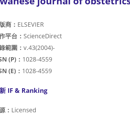
iwanese journal of obstetric
版商：
ELSEVIER
作平台：
ScienceDirect
錄範圍：
v.43(2004)-
SN (P)：
1028-4559
SN (E)：
1028-4559
新 IF & Ranking
源：
Licensed