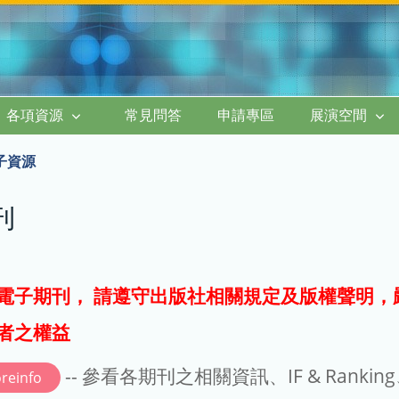
各項資源
常見問答
申請專區
展演空間
子資源
刊
電子期刊， 請遵守出版社相關規定及版權聲明，
者之權益
-- 參看各期刊之相關資訊、IF & Rankin
reinfo