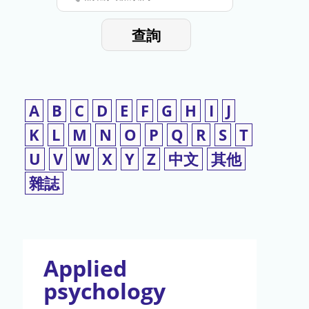
停
輸
入
使
查詢
檢
用
索
詞
A
B
C
D
E
F
G
H
I
J
K
L
M
N
O
P
Q
R
S
T
U
V
W
X
Y
Z
中文
其他
雜誌
Applied
psychology