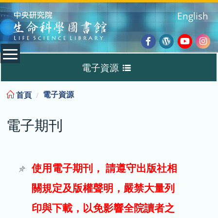
:::
English
Facebook
Wordpres
Youtub
Ins
電子資源
Blog
:::
電子資源
首頁
資料庫
電子期刊
電子書
電子期刊
使用電子期刊， 請遵守出版社相
關規定及版權聲明，嚴禁大量列
試用
印與下載，以免影響全院讀者之