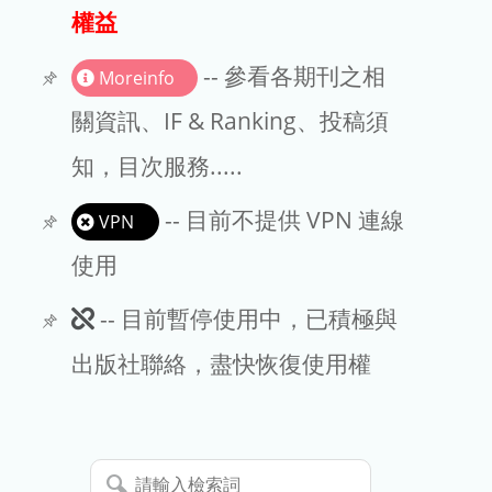
出版商
權益
版權聲明
-- 參看各期刊之相
Moreinfo
文章處理費
關資訊、IF & Ranking、投稿須
知，目次服務.....
EndNote
-- 目前不提供 VPN 連線
VPN
使用
此
-- 目前暫停使用中，已積極與
期
出版社聯絡，盡快恢復使用權
刊
暫
請