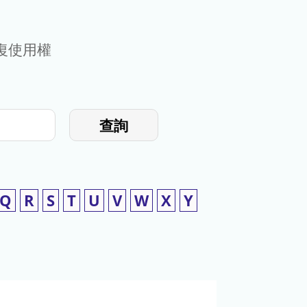
復使用權
查詢
Q
R
S
T
U
V
W
X
Y