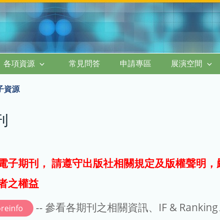
各項資源
常見問答
申請專區
展演空間
子資源
刊
電子期刊， 請遵守出版社相關規定及版權聲明，
者之權益
-- 參看各期刊之相關資訊、IF & Rankin
reinfo