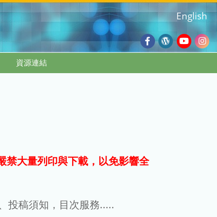
English
Facebook
Wordpres
Youtub
Ins
資源連結
Blog
:::
嚴禁大量列印與下載，以免影響全
g、投稿須知，目次服務.....