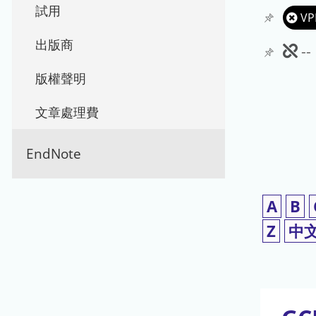
試用
VP
出版商
此
-
期
版權聲明
刊
文章處理費
暫
EndNote
停
使
A
B
用
Z
中