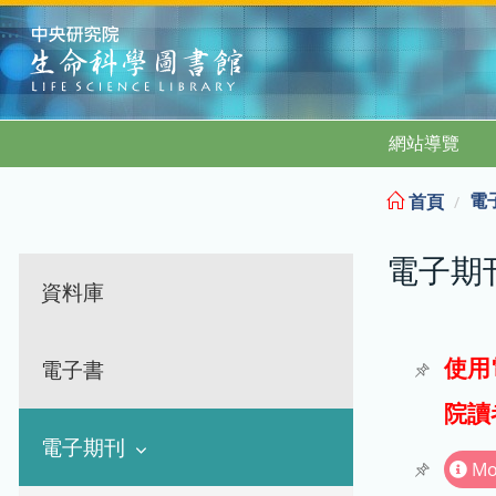
:::
網站導覽
電
首頁
電子期
資料庫
使用
電子書
院讀
電子期刊
Mo