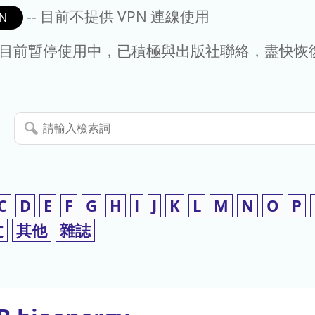
-- 目前不提供 VPN 連線使用
N
- 目前暫停使用中，已積極與出版社聯絡，盡快恢
請
輸
入
檢
索
C
D
E
F
G
H
I
J
K
L
M
N
O
P
詞
文
其他
雜誌