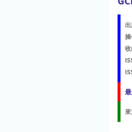
GC
出
操
收
IS
IS
最
來