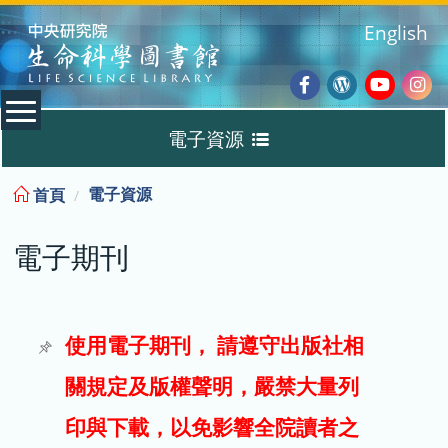
:::
English
Facebook
Wordpres
Youtub
Ins
電子資源
Blog
:::
電子資源
首頁
資料庫
電子期刊
電子書
電子期刊
使用電子期刊， 請遵守出版社相
關規定及版權聲明，嚴禁大量列
試用
印與下載，以免影響全院讀者之