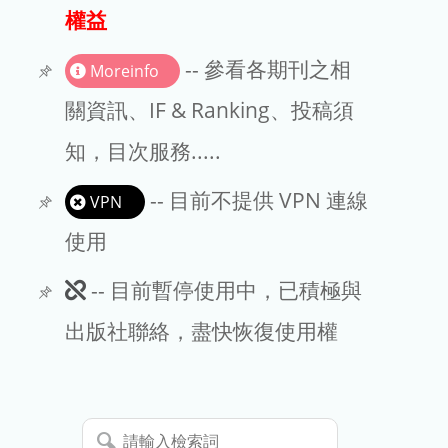
出版商
權益
版權聲明
-- 參看各期刊之相
Moreinfo
文章處理費
關資訊、IF & Ranking、投稿須
知，目次服務.....
EndNote
-- 目前不提供 VPN 連線
VPN
使用
此
-- 目前暫停使用中，已積極與
期
出版社聯絡，盡快恢復使用權
刊
暫
請