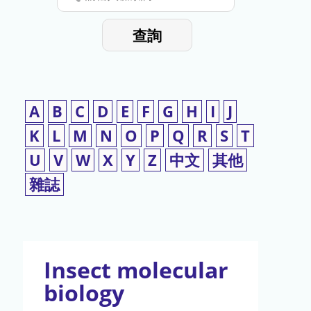
停
輸
入
使
查詢
檢
用
索
詞
A
B
C
D
E
F
G
H
I
J
K
L
M
N
O
P
Q
R
S
T
U
V
W
X
Y
Z
中文
其他
雜誌
Insect molecular
biology