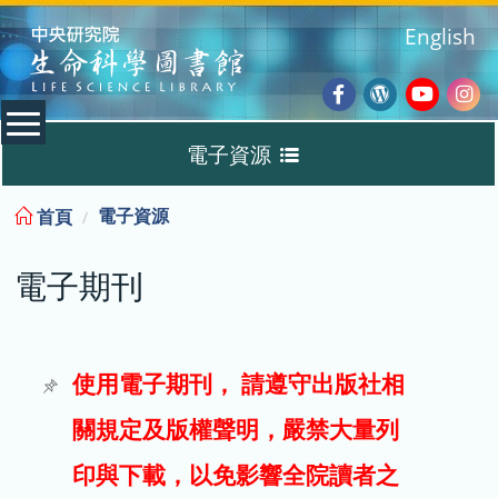
:::
English
Facebook
Wordpres
Youtub
Ins
電子資源
Blog
:::
電子資源
首頁
資料庫
電子期刊
電子書
電子期刊
使用電子期刊， 請遵守出版社相
關規定及版權聲明，嚴禁大量列
試用
印與下載，以免影響全院讀者之