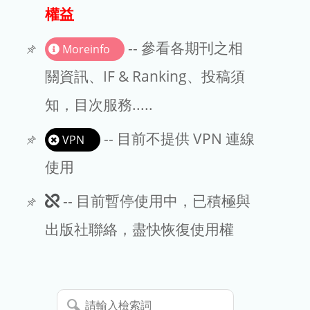
出版商
權益
版權聲明
-- 參看各期刊之相
Moreinfo
文章處理費
關資訊、IF & Ranking、投稿須
知，目次服務.....
EndNote
-- 目前不提供 VPN 連線
VPN
使用
此
-- 目前暫停使用中，已積極與
期
出版社聯絡，盡快恢復使用權
刊
暫
請