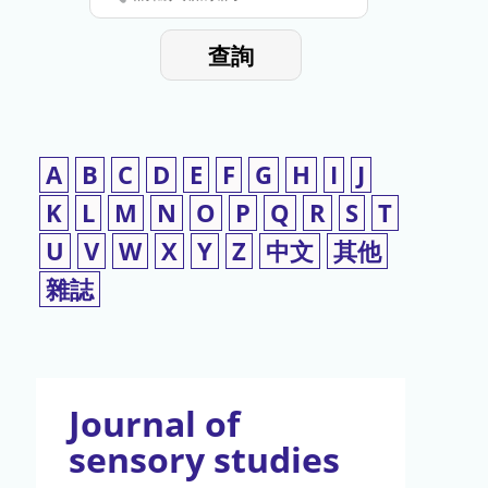
停
輸
入
使
查詢
檢
用
索
詞
A
B
C
D
E
F
G
H
I
J
K
L
M
N
O
P
Q
R
S
T
U
V
W
X
Y
Z
中文
其他
雜誌
Journal of
sensory studies