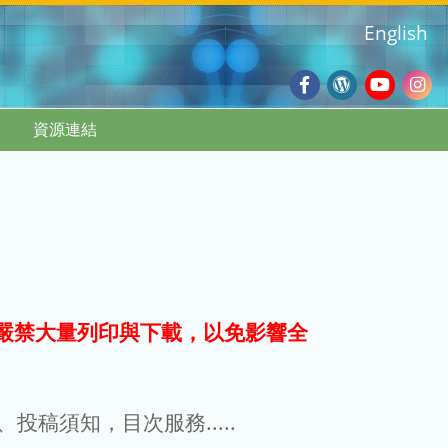
English
Facebook
Wordpres
Youtub
Ins
資源連結
Blog
:::
嚴禁大量列印與下載，以免影響全
g、投稿須知，目次服務.....