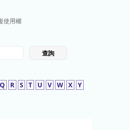
復使用權
查詢
Q
R
S
T
U
V
W
X
Y