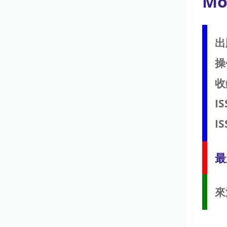
Mo
出
操
收
IS
IS
最
來