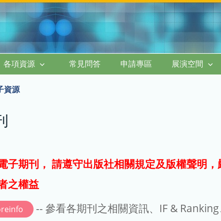
各項資源
常見問答
申請專區
展演空間
子資源
刊
電子期刊， 請遵守出版社相關規定及版權聲明，
者之權益
-- 參看各期刊之相關資訊、IF & Rankin
reinfo