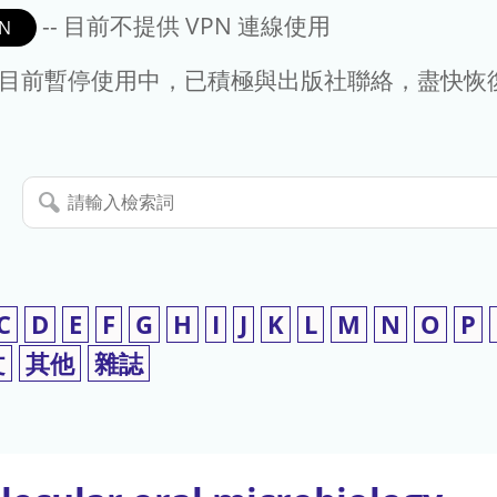
-- 目前不提供 VPN 連線使用
N
- 目前暫停使用中，已積極與出版社聯絡，盡快恢
請
輸
入
檢
索
C
D
E
F
G
H
I
J
K
L
M
N
O
P
詞
文
其他
雜誌