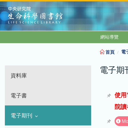
:::
網站導覽
電
首頁
電子期
資料庫
使用
電子書
院讀
電子期刊
Mo