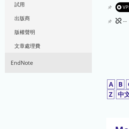
試用
VP
出版商
此
-
期
版權聲明
刊
文章處理費
暫
EndNote
停
使
A
B
用
Z
中