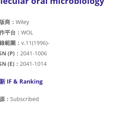
lecular oral microbiology
版商：
Wiley
作平台：
WOL
錄範圍：
v.11(1996)-
SN (P)：
2041-1006
SN (E)：
2041-1014
新 IF & Ranking
源：
Subscribed