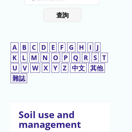
停
輸
入
使
查詢
檢
用
索
詞
A
B
C
D
E
F
G
H
I
J
K
L
M
N
O
P
Q
R
S
T
U
V
W
X
Y
Z
中文
其他
雜誌
Soil use and
management