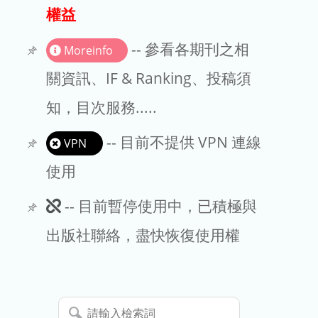
出版商
權益
版權聲明
-- 參看各期刊之相
Moreinfo
文章處理費
關資訊、IF & Ranking、投稿須
知，目次服務.....
EndNote
-- 目前不提供 VPN 連線
VPN
使用
此
-- 目前暫停使用中，已積極與
期
出版社聯絡，盡快恢復使用權
刊
暫
請