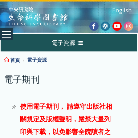
:::
English
Facebook
Wordpres
Youtub
Ins
電子資源
Blog
:::
電子資源
首頁
資料庫
電子期刊
電子書
電子期刊
使用電子期刊， 請遵守出版社相
關規定及版權聲明，嚴禁大量列
試用
印與下載，以免影響全院讀者之