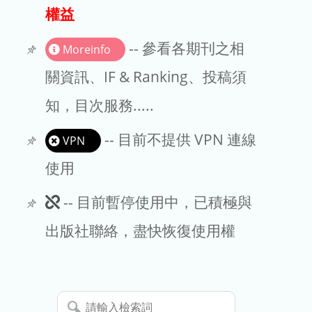
出版商
權益
版權聲明
-- 參看各期刊之相
Moreinfo
文章處理費
關資訊、IF & Ranking、投稿須
知，目次服務.....
EndNote
-- 目前不提供 VPN 連線
VPN
使用
此
-- 目前暫停使用中，已積極與
期
出版社聯絡，盡快恢復使用權
刊
暫
請