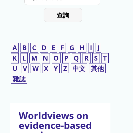
停
輸
入
使
查詢
檢
用
索
詞
A
B
C
D
E
F
G
H
I
J
K
L
M
N
O
P
Q
R
S
T
U
V
W
X
Y
Z
中文
其他
雜誌
Worldviews on
evidence-based