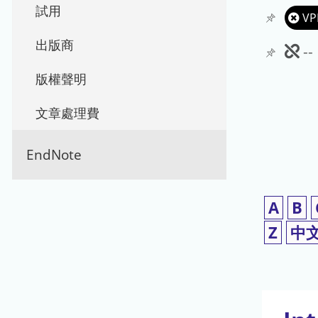
試用
VP
出版商
此
-
期
版權聲明
刊
文章處理費
暫
EndNote
停
使
A
B
用
Z
中