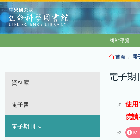
:::
網站導覽
電
首頁
電子期
資料庫
使用
電子書
院讀
電子期刊
Mo