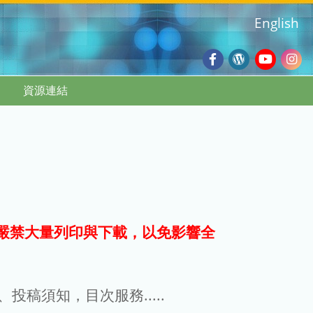
English
Facebook
Wordpres
Youtub
Ins
資源連結
Blog
:::
嚴禁大量列印與下載，以免影響全
g、投稿須知，目次服務.....