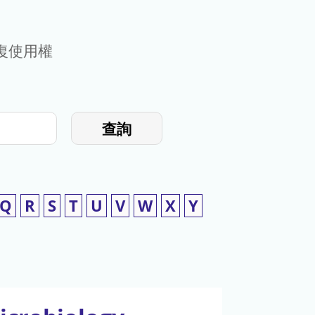
復使用權
查詢
Q
R
S
T
U
V
W
X
Y