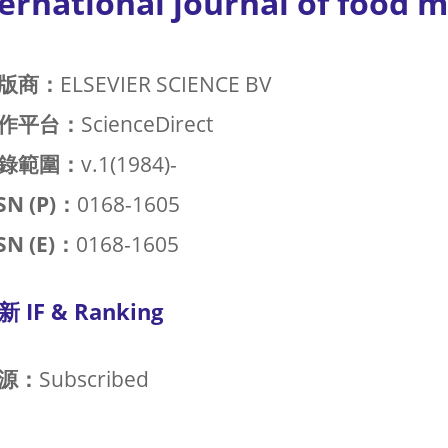
ernational journal of food 
版商：
ELSEVIER SCIENCE BV
作平台：
ScienceDirect
錄範圍：
v.1(1984)-
SN (P)：
0168-1605
SN (E)：
0168-1605
新 IF & Ranking
源：
Subscribed