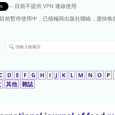
-- 目前不提供 VPN 連線使用
N
- 目前暫停使用中，已積極與出版社聯絡，盡快恢
請
輸
入
檢
索
C
D
E
F
G
H
I
J
K
L
M
N
O
P
詞
文
其他
雜誌