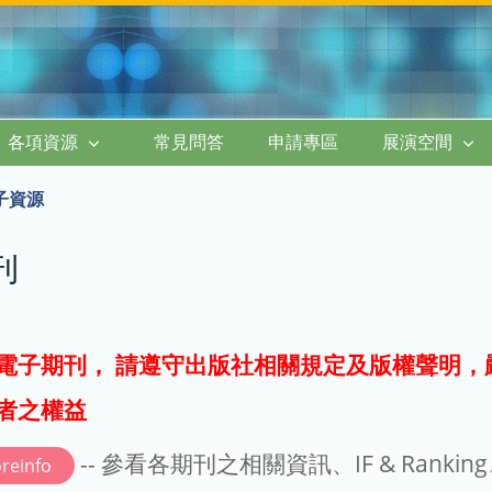
各項資源
常見問答
申請專區
展演空間
子資源
刊
電子期刊， 請遵守出版社相關規定及版權聲明，
者之權益
-- 參看各期刊之相關資訊、IF & Rankin
reinfo