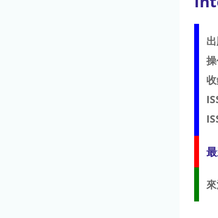
Int
出
操
收
IS
IS
最
來