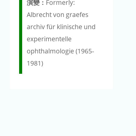
演變：
Formerly:
Albrecht von graefes
archiv für klinische und
experimentelle
ophthalmologie (1965-
1981)