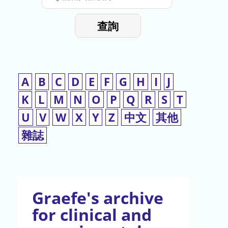
停
輸
入
使
查詢
檢
用
索
詞
A
B
C
D
E
F
G
H
I
J
K
L
M
N
O
P
Q
R
S
T
U
V
W
X
Y
Z
中文
其他
雜誌
Graefe's archive
for clinical and