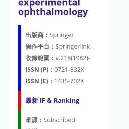
experimental
ophthalmology
出版商：
Springer
操作平台：
Springerlink
收錄範圍：
v.218(1982)-
ISSN (P)：
0721-832X
ISSN (E)：
1435-702X
最新 IF & Ranking
來源：
Subscribed