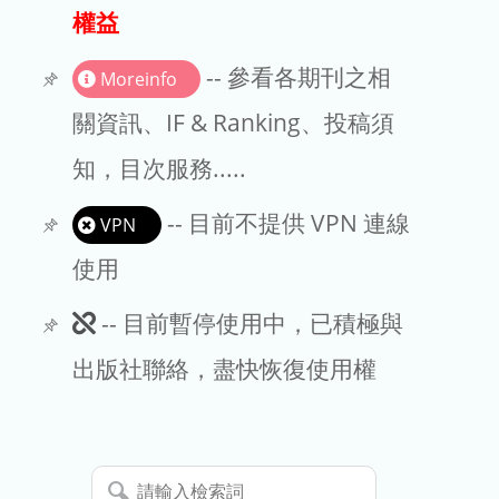
出版商
權益
版權聲明
-- 參看各期刊之相
Moreinfo
文章處理費
關資訊、IF & Ranking、投稿須
知，目次服務.....
EndNote
-- 目前不提供 VPN 連線
VPN
使用
此
-- 目前暫停使用中，已積極與
期
出版社聯絡，盡快恢復使用權
刊
暫
請