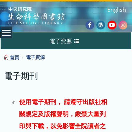
:::
English
Facebook
Wordpres
Youtub
Ins
電子資源
Blog
:::
電子資源
首頁
資料庫
電子期刊
電子書
電子期刊
使用電子期刊， 請遵守出版社相
關規定及版權聲明，嚴禁大量列
試用
印與下載，以免影響全院讀者之