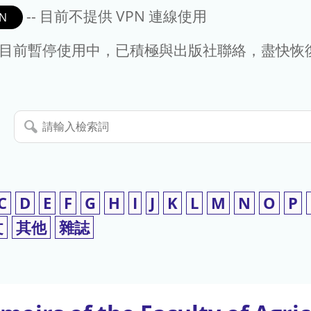
-- 目前不提供 VPN 連線使用
N
- 目前暫停使用中，已積極與出版社聯絡，盡快恢
請
輸
入
檢
索
C
D
E
F
G
H
I
J
K
L
M
N
O
P
詞
文
其他
雜誌