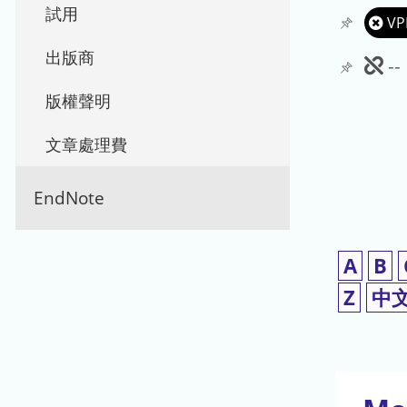
試用
VP
出版商
此
-
期
版權聲明
刊
文章處理費
暫
EndNote
停
使
A
B
用
Z
中