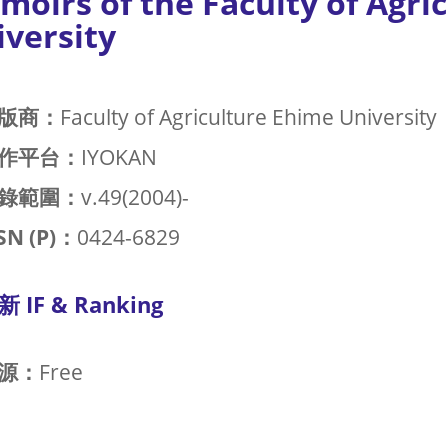
moirs of the Faculty of Agri
iversity
版商：
Faculty of Agriculture Ehime University
作平台：
IYOKAN
錄範圍：
v.49(2004)-
SN (P)：
0424-6829
新 IF & Ranking
源：
Free