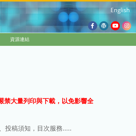
English
Facebook
Wordpres
Youtub
Ins
資源連結
Blog
:::
嚴禁大量列印與下載，以免影響全
g、投稿須知，目次服務.....