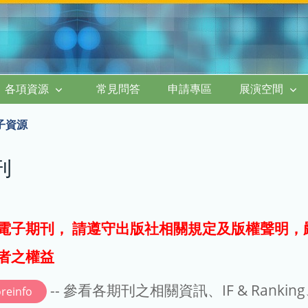
各項資源
常見問答
申請專區
展演空間
子資源
刊
電子期刊， 請遵守出版社相關規定及版權聲明，
者之權益
-- 參看各期刊之相關資訊、IF & Rankin
reinfo