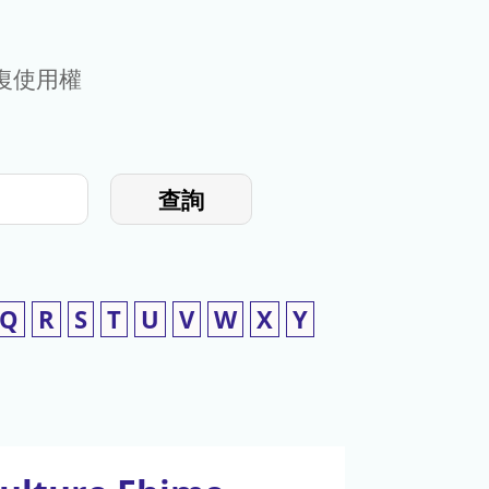
復使用權
查詢
Q
R
S
T
U
V
W
X
Y