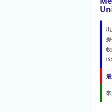
Me
Un
出
操
收
IS
最
來