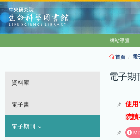
:::
網站導覽
電
首頁
電子期
資料庫
使用
電子書
院讀
電子期刊
Mo