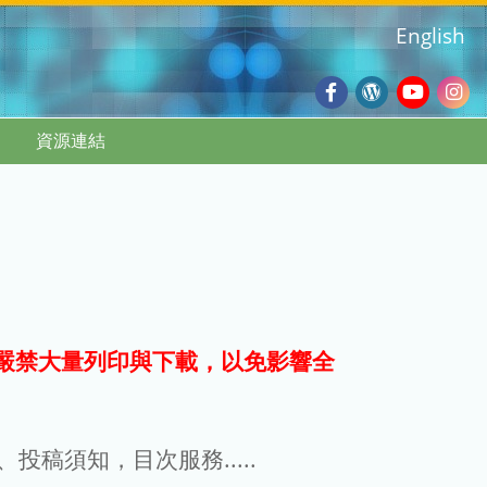
English
Facebook
Wordpres
Youtub
Ins
資源連結
Blog
:::
嚴禁大量列印與下載，以免影響全
g、投稿須知，目次服務.....