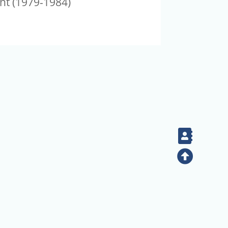
nt (1979-1984)
Conta
Top
14:28:05