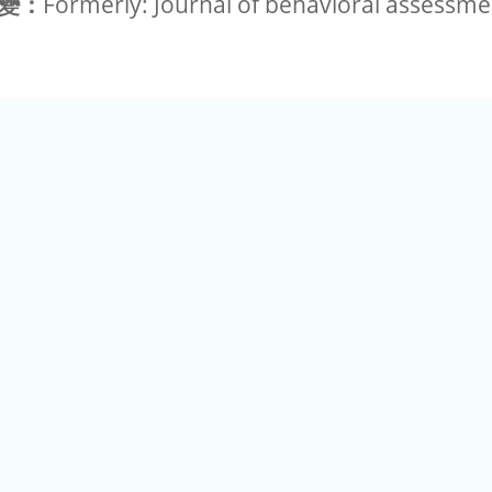
變：
Formerly: Journal of behavioral assessme
(02) 2789-9829
電話：
港區研究院路二段128號（生態時代館） 更新日期：06/16/2026 