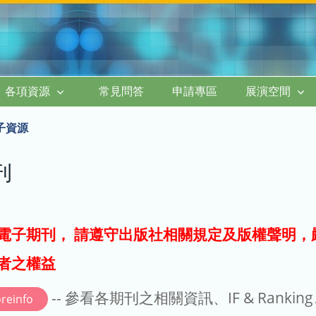
各項資源
常見問答
申請專區
展演空間
子資源
刊
電子期刊， 請遵守出版社相關規定及版權聲明，
者之權益
-- 參看各期刊之相關資訊、IF & Rankin
reinfo