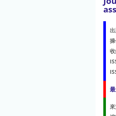
Jo
as
出
操
收
IS
IS
最
來