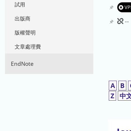
試用
VP
出版商
此
-
期
版權聲明
刊
文章處理費
暫
EndNote
停
使
A
B
用
Z
中