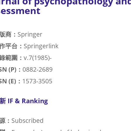
urnal of psychopathology an
sessment
版商：
Springer
作平台：
Springerlink
錄範圍：
v.7(1985)-
SN (P)：
0882-2689
SN (E)：
1573-3505
新 IF & Ranking
源：
Subscribed