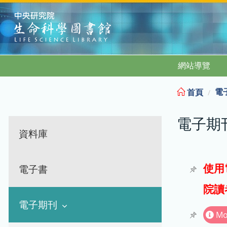
:::
網站導覽
電
首頁
電子期
資料庫
使用
電子書
院讀
電子期刊
Mo