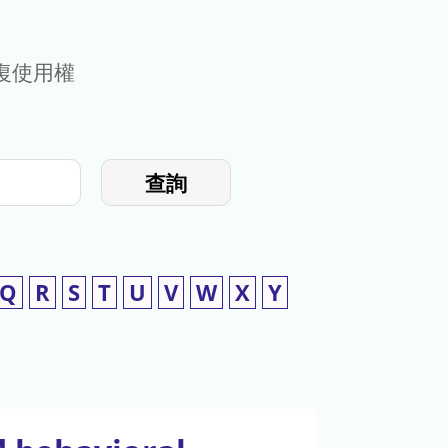
復使用權
查詢
Q
R
S
T
U
V
W
X
Y