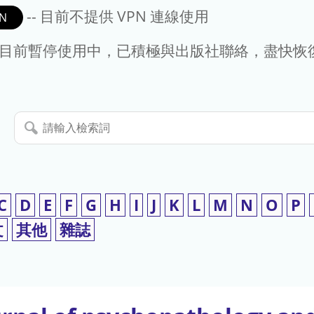
-- 目前不提供 VPN 連線使用
N
- 目前暫停使用中，已積極與出版社聯絡，盡快恢
請
輸
入
檢
索
C
D
E
F
G
H
I
J
K
L
M
N
O
P
詞
文
其他
雜誌