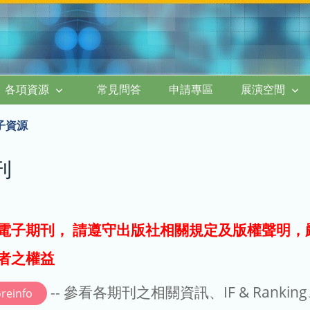
各項資源
常見問答
申請專區
展演空間
子資源
刊
電子期刊， 請遵守出版社相關規定及版權聲明，
者之權益
-- 參看各期刊之相關資訊、IF & Rankin
reinfo