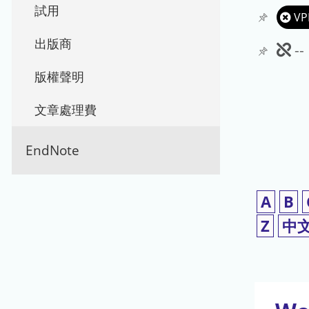
試用
VP
出版商
此
-
期
版權聲明
刊
文章處理費
暫
EndNote
停
使
A
B
用
Z
中