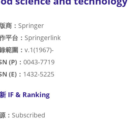
od science and technology
版商：
Springer
作平台：
Springerlink
錄範圍：
v.1(1967)-
SN (P)：
0043-7719
SN (E)：
1432-5225
新 IF & Ranking
源：
Subscribed