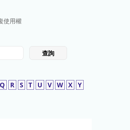
復使用權
查詢
Q
R
S
T
U
V
W
X
Y