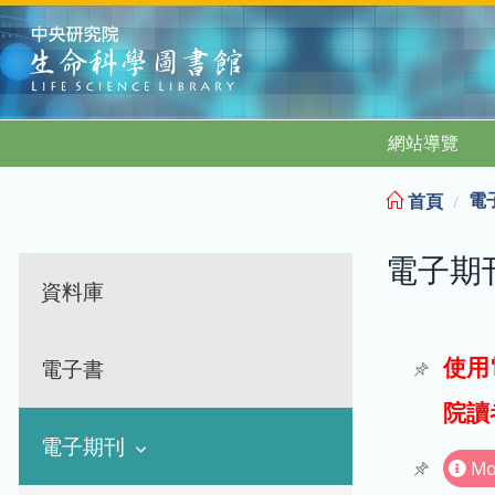
:::
網站導覽
電
首頁
電子期
資料庫
使用
電子書
院讀
電子期刊
Mo