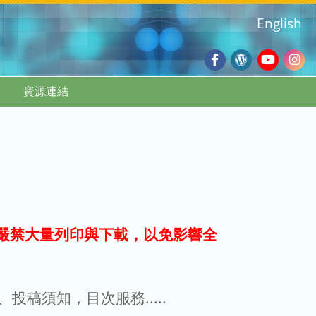
English
Facebook
Wordpres
Youtub
Ins
資源連結
Blog
:::
嚴禁大量列印與下載，以免影響全
g、投稿須知，目次服務.....