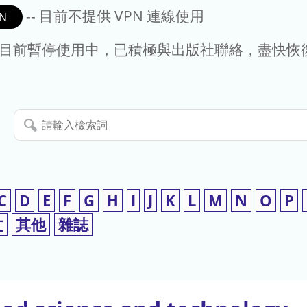
-- 目前不提供 VPN 連線使用
N
- 目前暫停使用中，已積極與出版社聯絡，盡快恢
請
輸
入
檢
索
C
D
E
F
G
H
I
J
K
L
M
N
O
P
詞
文
其他
雜誌