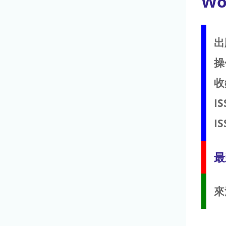
Wo
出
操
收
IS
IS
最
來