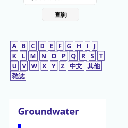
停
輸
入
使
查詢
檢
用
索
詞
A
B
C
D
E
F
G
H
I
J
K
L
M
N
O
P
Q
R
S
T
U
V
W
X
Y
Z
中文
其他
雜誌
Groundwater