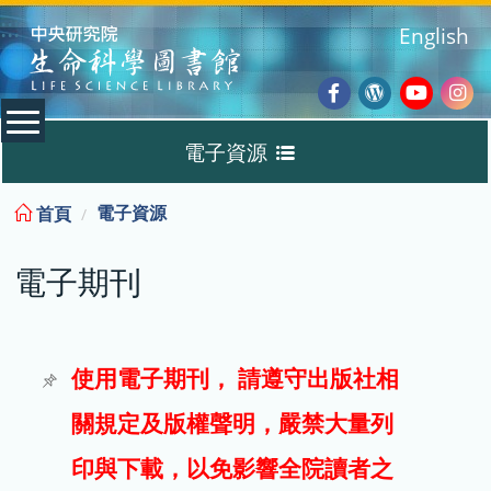
:::
English
Facebook
Wordpres
Youtub
Ins
電子資源
Blog
:::
電子資源
首頁
資料庫
電子期刊
電子書
電子期刊
使用電子期刊， 請遵守出版社相
關規定及版權聲明，嚴禁大量列
試用
印與下載，以免影響全院讀者之