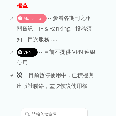
出版商
權益
版權聲明
-- 參看各期刊之相
Moreinfo
文章處理費
關資訊、IF & Ranking、投稿須
知，目次服務.....
EndNote
-- 目前不提供 VPN 連線
VPN
使用
此
-- 目前暫停使用中，已積極與
期
出版社聯絡，盡快恢復使用權
刊
暫
請