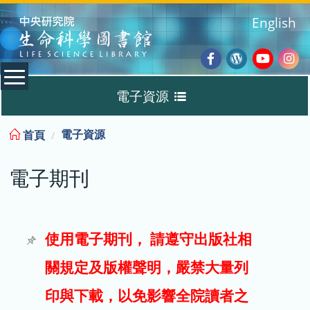
:::
English
Facebook
Wordpres
Youtub
Ins
電子資源
Blog
:::
電子資源
首頁
資料庫
電子期刊
電子書
電子期刊
使用電子期刊， 請遵守出版社相
關規定及版權聲明，嚴禁大量列
試用
印與下載，以免影響全院讀者之