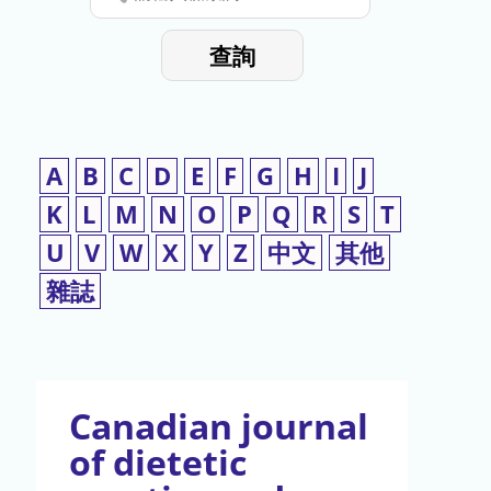
停
輸
入
使
查詢
檢
用
索
詞
A
B
C
D
E
F
G
H
I
J
K
L
M
N
O
P
Q
R
S
T
U
V
W
X
Y
Z
中文
其他
雜誌
Canadian journal
of dietetic