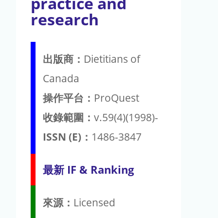
practice and
research
出版商：
Dietitians of
Canada
操作平台：
ProQuest
收錄範圍：
v.59(4)(1998)-
ISSN (E)：
1486-3847
最新 IF & Ranking
來源：
Licensed