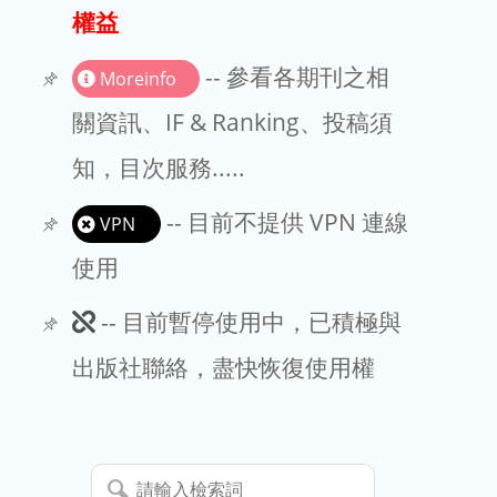
出版商
權益
版權聲明
-- 參看各期刊之相
Moreinfo
文章處理費
關資訊、IF & Ranking、投稿須
知，目次服務.....
EndNote
-- 目前不提供 VPN 連線
VPN
使用
此
-- 目前暫停使用中，已積極與
期
出版社聯絡，盡快恢復使用權
刊
暫
請