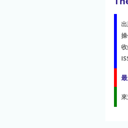
The
出
操
收
IS
最
來