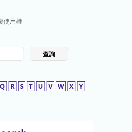
復使用權
查詢
Q
R
S
T
U
V
W
X
Y