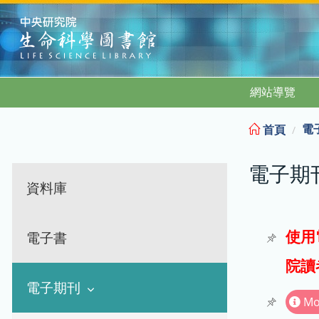
:::
網站導覽
電
首頁
電子期
資料庫
使用
電子書
院讀
電子期刊
Mo