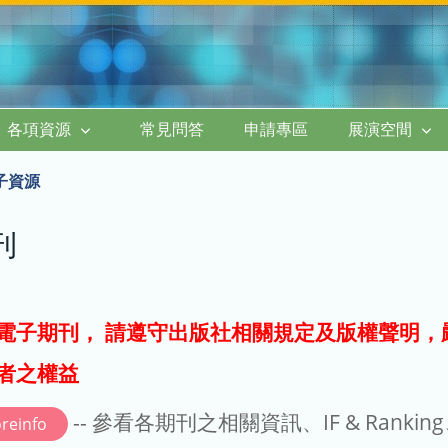
各項資源
常見問答
申請專區
展演空間
子資源
刊
電子期刊， 請遵守出版社相關規定及版權聲明，
者之權益
-- 參看各期刊之相關資訊、IF & Rankin
reinfo