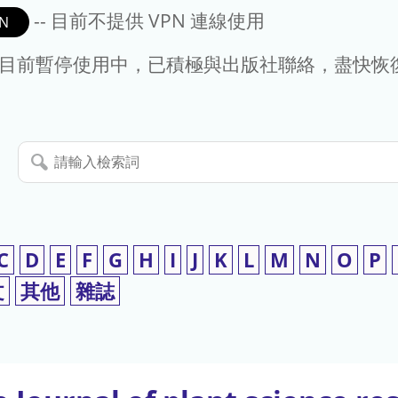
-- 目前不提供 VPN 連線使用
N
- 目前暫停使用中，已積極與出版社聯絡，盡快恢
請
輸
入
檢
索
C
D
E
F
G
H
I
J
K
L
M
N
O
P
詞
文
其他
雜誌