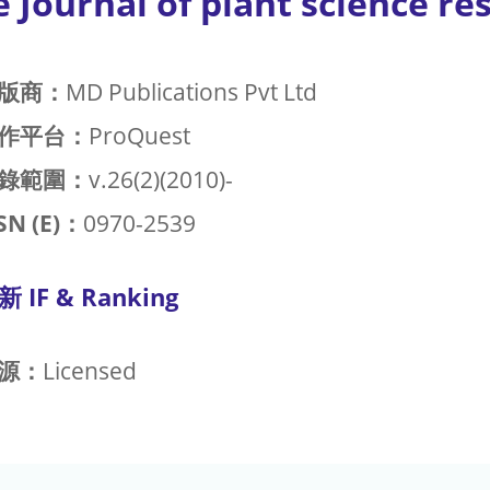
 Journal of plant science re
版商：
MD Publications Pvt Ltd
作平台：
ProQuest
錄範圍：
v.26(2)(2010)-
SN (E)：
0970-2539
新 IF & Ranking
源：
Licensed