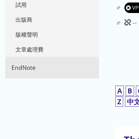
試用
VP
出版商
此
-
期
版權聲明
刊
文章處理費
暫
EndNote
停
使
A
B
用
Z
中