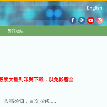
English
Facebook
Wordpres
Youtub
Ins
資源連結
Blog
:::
嚴禁大量列印與下載，以免影響全
g、投稿須知，目次服務.....