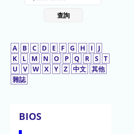
停
輸
入
使
查詢
檢
用
索
詞
A
B
C
D
E
F
G
H
I
J
K
L
M
N
O
P
Q
R
S
T
U
V
W
X
Y
Z
中文
其他
雜誌
BIOS