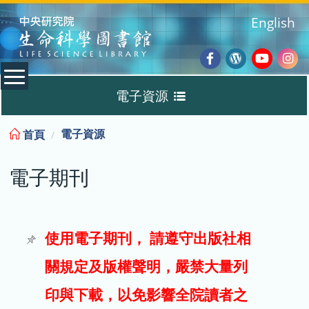
:::
English
Facebook
Wordpres
Youtub
Ins
電子資源
Blog
:::
電子資源
首頁
資料庫
電子期刊
電子書
電子期刊
使用電子期刊， 請遵守出版社相
關規定及版權聲明，嚴禁大量列
試用
印與下載，以免影響全院讀者之