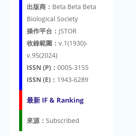
出版商：
Beta Beta Beta
Biological Society
操作平台：
JSTOR
收錄範圍：
v.1(1930)-
v.95(2024)
ISSN (P)：
0005-3155
ISSN (E)：
1943-6289
最新 IF & Ranking
來源：
Subscribed