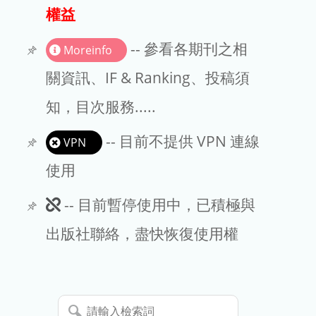
出版商
權益
版權聲明
-- 參看各期刊之相
Moreinfo
文章處理費
關資訊、IF & Ranking、投稿須
知，目次服務.....
EndNote
-- 目前不提供 VPN 連線
VPN
使用
此
-- 目前暫停使用中，已積極與
期
出版社聯絡，盡快恢復使用權
刊
暫
請