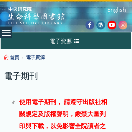
:::
English
Facebook
Wordpres
Youtub
Ins
電子資源
Blog
:::
電子資源
首頁
資料庫
電子期刊
電子書
電子期刊
使用電子期刊， 請遵守出版社相
關規定及版權聲明，嚴禁大量列
試用
印與下載，以免影響全院讀者之