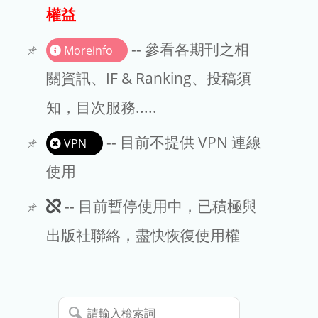
出版商
權益
版權聲明
-- 參看各期刊之相
Moreinfo
文章處理費
關資訊、IF & Ranking、投稿須
知，目次服務.....
EndNote
-- 目前不提供 VPN 連線
VPN
使用
此
-- 目前暫停使用中，已積極與
期
出版社聯絡，盡快恢復使用權
刊
暫
請