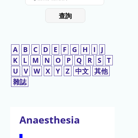
停
輸
入
使
查詢
檢
用
索
詞
A
B
C
D
E
F
G
H
I
J
K
L
M
N
O
P
Q
R
S
T
U
V
W
X
Y
Z
中文
其他
雜誌
Anaesthesia