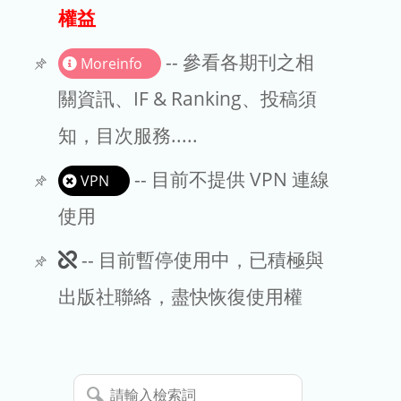
出版商
權益
版權聲明
-- 參看各期刊之相
Moreinfo
文章處理費
關資訊、IF & Ranking、投稿須
知，目次服務.....
EndNote
-- 目前不提供 VPN 連線
VPN
使用
此
-- 目前暫停使用中，已積極與
期
出版社聯絡，盡快恢復使用權
刊
暫
請