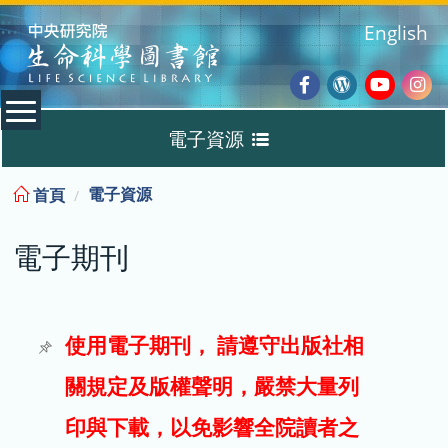
:::
English
Facebook
Wordpres
Youtub
Ins
電子資源
Blog
:::
電子資源
首頁
資料庫
電子期刊
電子書
電子期刊
使用電子期刊， 請遵守出版社相
關規定及版權聲明，嚴禁大量列
試用
印與下載，以免影響全院讀者之