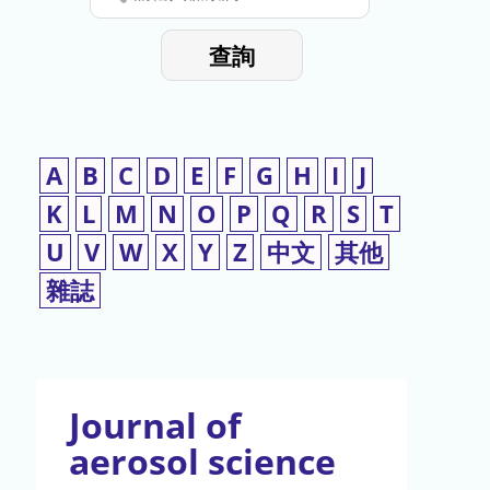
停
輸
入
使
查詢
檢
用
索
詞
A
B
C
D
E
F
G
H
I
J
K
L
M
N
O
P
Q
R
S
T
U
V
W
X
Y
Z
中文
其他
雜誌
Journal of
aerosol science