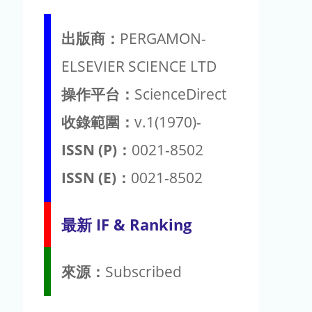
出版商：
PERGAMON-
ELSEVIER SCIENCE LTD
操作平台：
ScienceDirect
收錄範圍：
v.1(1970)-
ISSN (P)：
0021-8502
ISSN (E)：
0021-8502
最新 IF & Ranking
來源：
Subscribed