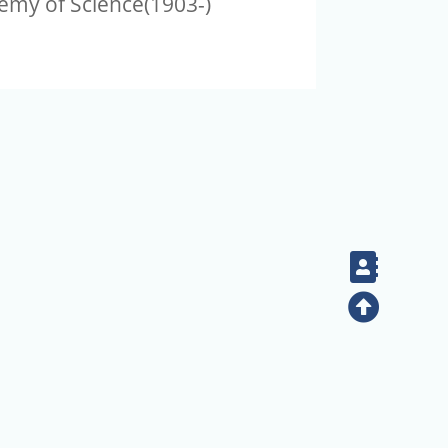
demy of Science(1903-)
Conta
Top
14:28:05