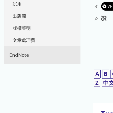
試用
VP
出版商
此
-
期
版權聲明
刊
文章處理費
暫
EndNote
停
使
A
B
用
Z
中