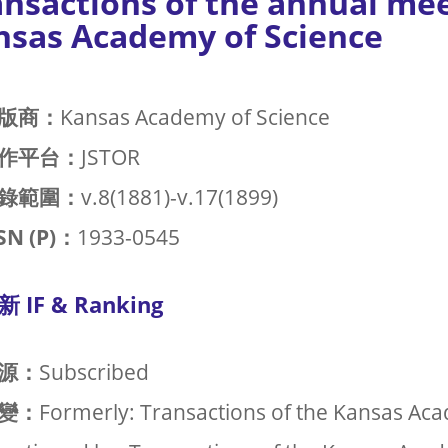
nsactions of the annual mee
nsas Academy of Science
版商：
Kansas Academy of Science
作平台：
JSTOR
錄範圍：
v.8(1881)-v.17(1899)
SN (P)：
1933-0545
新 IF & Ranking
源：
Subscribed
變：
Formerly: Transactions of the Kansas Ac