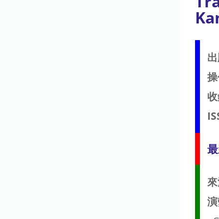
Tra
Ka
出
操
收
IS
最
來
演