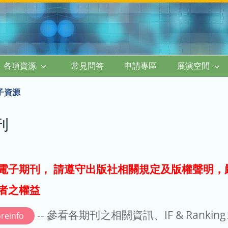
各項資源
常見問答
申請專區
展演空間
子資源
刊
電子期刊， 請遵守出版社相關規定及版權聲明，
者之權益
-- 參看各期刊之相關資訊、IF & Rankin
reinfo