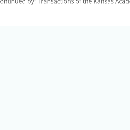
Continued by: Transactions of the Kansas Aca
(02) 2789-9829
電話：
港區研究院路二段128號（生態時代館） 更新日期：06/16/2026 