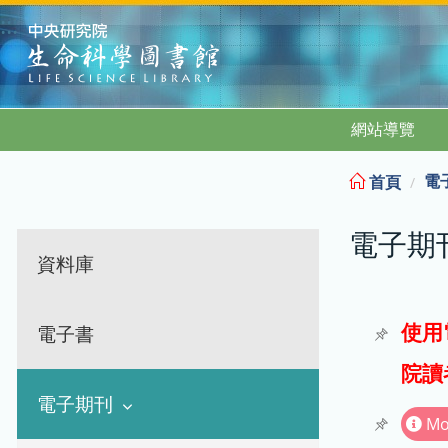
:::
網站導覽
電
首頁
電子期
資料庫
使用
電子書
院讀
電子期刊
Mo