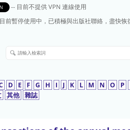
-- 目前不提供 VPN 連線使用
N
- 目前暫停使用中，已積極與出版社聯絡，盡快恢
請
輸
入
檢
索
C
D
E
F
G
H
I
J
K
L
M
N
O
P
詞
文
其他
雜誌