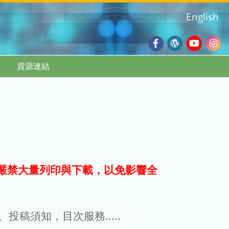
English
Facebook
Wordpres
Youtub
Ins
資源連結
Blog
:::
嚴禁大量列印與下載，以免影響全
g、投稿須知，目次服務.....