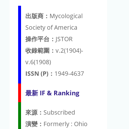
出版商：
Mycological
Society of America
操作平台：
JSTOR
收錄範圍：
v.2(1904)-
v.6(1908)
ISSN (P)：
1949-4637
最新 IF & Ranking
來源：
Subscribed
演變：
Formerly : Ohio