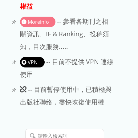
出版商
權益
版權聲明
-- 參看各期刊之相
Moreinfo
文章處理費
關資訊、IF & Ranking、投稿須
知，目次服務.....
EndNote
-- 目前不提供 VPN 連線
VPN
使用
此
-- 目前暫停使用中，已積極與
期
出版社聯絡，盡快恢復使用權
刊
暫
請