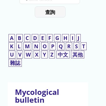
停
輸
入
使
查詢
檢
用
索
詞
A
B
C
D
E
F
G
H
I
J
K
L
M
N
O
P
Q
R
S
T
U
V
W
X
Y
Z
中文
其他
雜誌
Mycological
bulletin