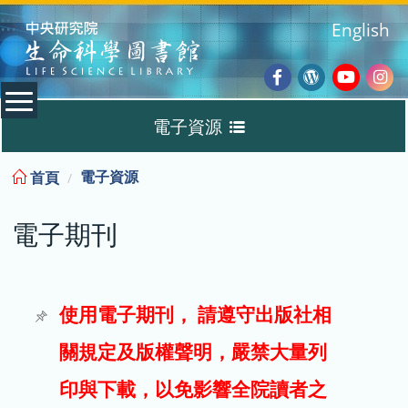
:::
English
Facebook
Wordpres
Youtub
Ins
電子資源
Blog
:::
電子資源
首頁
資料庫
電子期刊
電子書
電子期刊
使用電子期刊， 請遵守出版社相
關規定及版權聲明，嚴禁大量列
試用
印與下載，以免影響全院讀者之