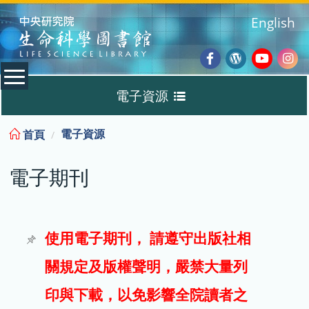
:::
English
Facebook
Wordpres
Youtub
Ins
電子資源
Blog
:::
電子資源
首頁
資料庫
電子期刊
電子書
電子期刊
使用電子期刊， 請遵守出版社相
關規定及版權聲明，嚴禁大量列
試用
印與下載，以免影響全院讀者之