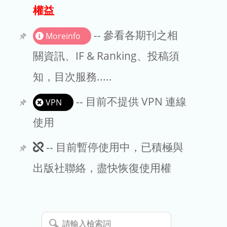
出版商
權益
版權聲明
-- 參看各期刊之相
Moreinfo
文章處理費
關資訊、IF & Ranking、投稿須
知，目次服務.....
EndNote
-- 目前不提供 VPN 連線
VPN
使用
此
-- 目前暫停使用中，已積極與
期
出版社聯絡，盡快恢復使用權
刊
暫
請