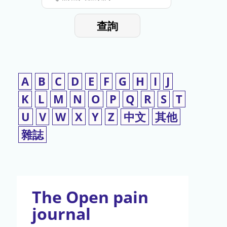
停
輸
入
使
查詢
檢
用
索
詞
A
B
C
D
E
F
G
H
I
J
K
L
M
N
O
P
Q
R
S
T
U
V
W
X
Y
Z
中文
其他
雜誌
The Open pain
journal