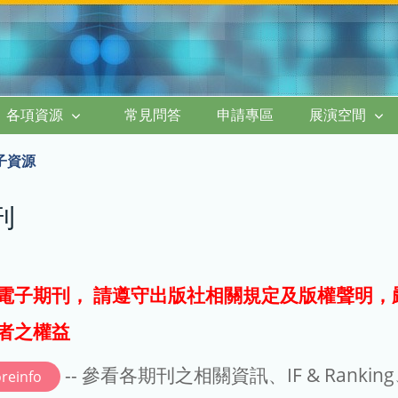
各項資源
常見問答
申請專區
展演空間
子資源
刊
電子期刊， 請遵守出版社相關規定及版權聲明，
者之權益
-- 參看各期刊之相關資訊、IF & Rankin
reinfo