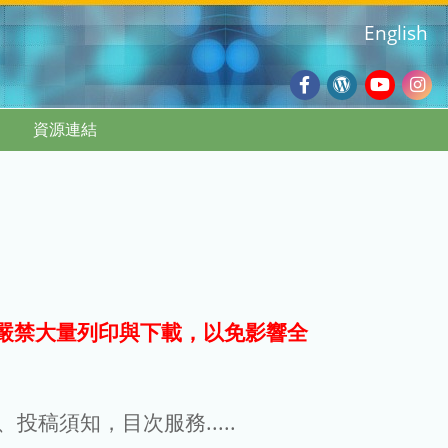
English
Facebook
Wordpres
Youtub
Ins
資源連結
Blog
:::
嚴禁大量列印與下載，以免影響全
g、投稿須知，目次服務.....