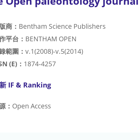
e Open paleontology journal
版商：
Bentham Science Publishers
作平台：
BENTHAM OPEN
錄範圍：
v.1(2008)-v.5(2014)
SN (E)：
1874-4257
新 IF & Ranking
源：
Open Access