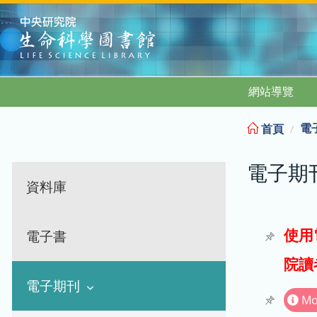
:::
網站導覽
電
首頁
電子期
資料庫
使用
電子書
院讀
電子期刊
Mo