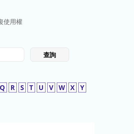
復使用權
查詢
Q
R
S
T
U
V
W
X
Y