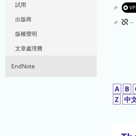
試用
VP
出版商
此
-
期
版權聲明
刊
文章處理費
暫
EndNote
停
使
A
B
用
Z
中