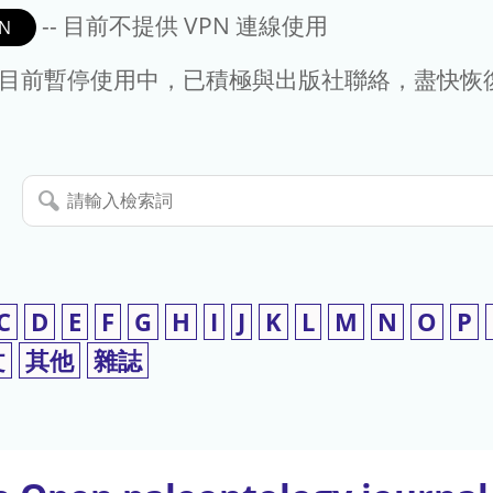
-- 目前不提供 VPN 連線使用
N
- 目前暫停使用中，已積極與出版社聯絡，盡快恢
請
輸
入
檢
索
C
D
E
F
G
H
I
J
K
L
M
N
O
P
詞
文
其他
雜誌