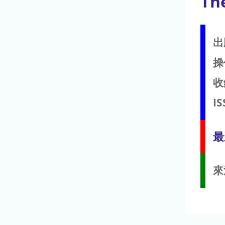
Th
出
操
收
IS
最
來