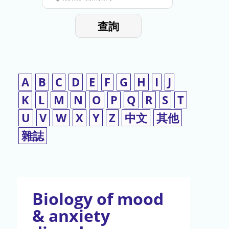
停
輸
入
使
查詢
檢
用
索
詞
A
B
C
D
E
F
G
H
I
J
K
L
M
N
O
P
Q
R
S
T
U
V
W
X
Y
Z
中文
其他
雜誌
Biology of mood
& anxiety