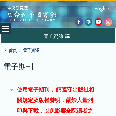
:::
English
Facebook
Wordpres
Youtub
Ins
電子資源
Blog
:::
電子資源
首頁
資料庫
電子期刊
電子書
電子期刊
使用電子期刊， 請遵守出版社相
關規定及版權聲明，嚴禁大量列
試用
印與下載，以免影響全院讀者之