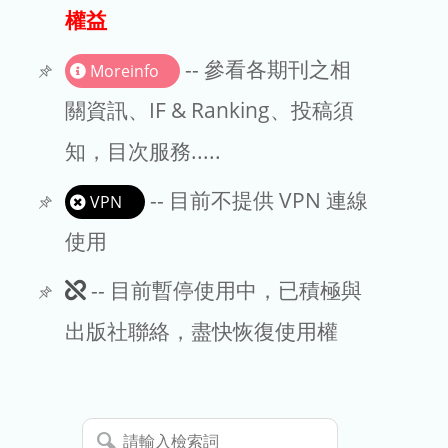
出版商
權益
版權聲明
-- 參看各期刊之相
Moreinfo
文章處理費
關資訊、IF & Ranking、投稿須
知，目次服務.....
EndNote
-- 目前不提供 VPN 連線
VPN
使用
此
-- 目前暫停使用中，已積極與
期
出版社聯絡，盡快恢復使用權
刊
暫
請