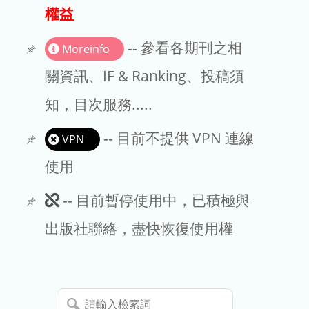
出版商
權益
版權聲明
-- 參看各期刊之相
Moreinfo
文章處理費
關資訊、IF & Ranking、投稿須
知，目次服務.....
EndNote
-- 目前不提供 VPN 連線
VPN
使用
此
-- 目前暫停使用中，已積極與
期
出版社聯絡，盡快恢復使用權
刊
暫
請