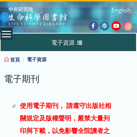
:::
English
Facebook
Wordpres
Youtub
Ins
電子資源
Blog
:::
電子資源
首頁
資料庫
電子期刊
電子書
電子期刊
使用電子期刊， 請遵守出版社相
關規定及版權聲明，嚴禁大量列
試用
印與下載，以免影響全院讀者之