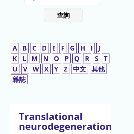
停
輸
入
使
查詢
檢
用
索
詞
A
B
C
D
E
F
G
H
I
J
K
L
M
N
O
P
Q
R
S
T
U
V
W
X
Y
Z
中文
其他
雜誌
Translational
neurodegeneration