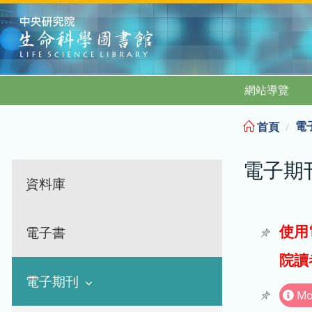
:::
網站導覽
電
首頁
電子期
資料庫
使用
電子書
院讀
電子期刊
Mo