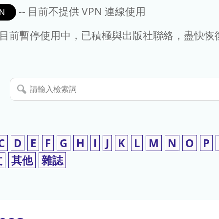
-- 目前不提供 VPN 連線使用
N
- 目前暫停使用中，已積極與出版社聯絡，盡快恢
請
輸
入
檢
索
C
D
E
F
G
H
I
J
K
L
M
N
O
P
詞
文
其他
雜誌