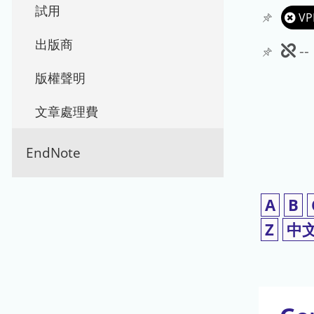
試用
VP
出版商
此
-
期
版權聲明
刊
文章處理費
暫
EndNote
停
使
A
B
用
Z
中