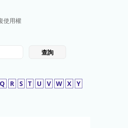
復使用權
查詢
Q
R
S
T
U
V
W
X
Y