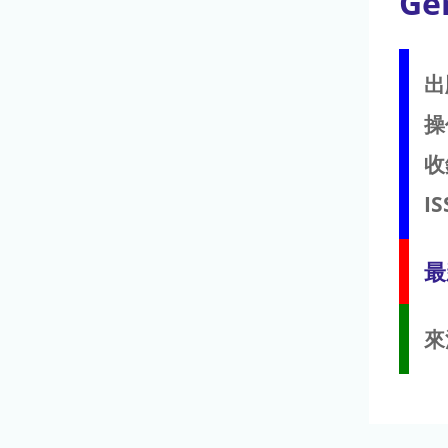
Ge
出
操
收
IS
最
來