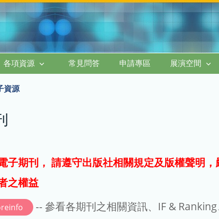
各項資源
常見問答
申請專區
展演空間
子資源
刊
電子期刊， 請遵守出版社相關規定及版權聲明，
者之權益
-- 參看各期刊之相關資訊、IF & Rankin
reinfo