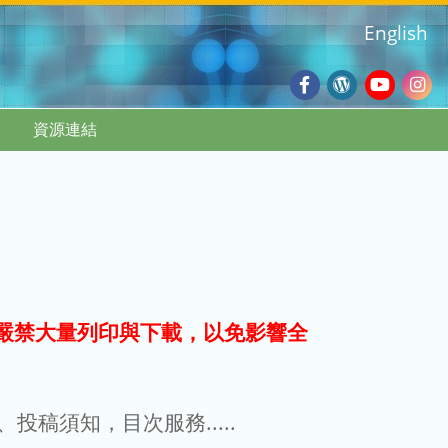
English
Facebook
Wordpres
Youtub
Ins
資源連結
Blog
:::
嚴禁大量列印與下載，以免影響全
g、投稿須知，目次服務.....