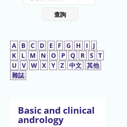
停
輸
入
使
查詢
檢
用
索
詞
A
B
C
D
E
F
G
H
I
J
K
L
M
N
O
P
Q
R
S
T
U
V
W
X
Y
Z
中文
其他
雜誌
Basic and clinical
andrology