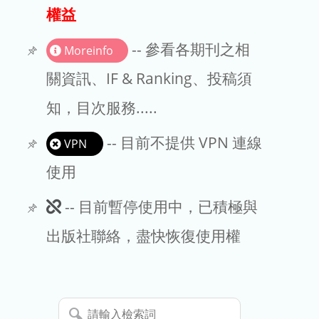
出版商
權益
版權聲明
-- 參看各期刊之相
Moreinfo
文章處理費
關資訊、IF & Ranking、投稿須
知，目次服務.....
EndNote
-- 目前不提供 VPN 連線
VPN
使用
此
-- 目前暫停使用中，已積極與
期
出版社聯絡，盡快恢復使用權
刊
暫
請