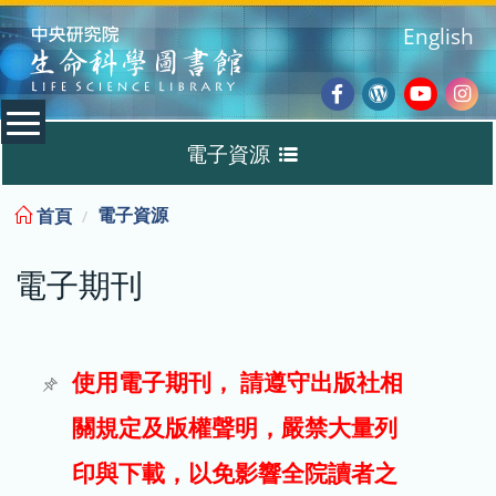
:::
English
Facebook
Wordpres
Youtub
Ins
電子資源
Blog
:::
電子資源
首頁
資料庫
電子期刊
電子書
電子期刊
使用電子期刊， 請遵守出版社相
關規定及版權聲明，嚴禁大量列
試用
印與下載，以免影響全院讀者之