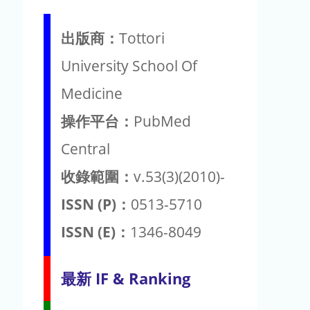
出版商：
Tottori
University School Of
Medicine
操作平台：
PubMed
Central
收錄範圍：
v.53(3)(2010)-
ISSN (P)：
0513-5710
ISSN (E)：
1346-8049
最新 IF & Ranking