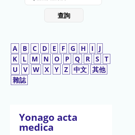
停
輸
入
使
查詢
檢
用
索
詞
A
B
C
D
E
F
G
H
I
J
K
L
M
N
O
P
Q
R
S
T
U
V
W
X
Y
Z
中文
其他
雜誌
Yonago acta
medica