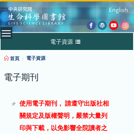
:::
English
Facebook
Wordpres
Youtub
Ins
電子資源
Blog
:::
電子資源
首頁
資料庫
電子期刊
電子書
電子期刊
使用電子期刊， 請遵守出版社相
關規定及版權聲明，嚴禁大量列
試用
印與下載，以免影響全院讀者之