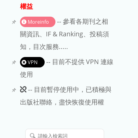
出版商
權益
版權聲明
-- 參看各期刊之相
Moreinfo
文章處理費
關資訊、IF & Ranking、投稿須
知，目次服務.....
EndNote
-- 目前不提供 VPN 連線
VPN
使用
此
-- 目前暫停使用中，已積極與
期
出版社聯絡，盡快恢復使用權
刊
暫
請