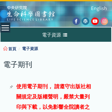
:::
English
Facebook
Wordpres
Youtub
Ins
電子資源
Blog
:::
電子資源
首頁
資料庫
電子期刊
電子書
電子期刊
使用電子期刊， 請遵守出版社相
關規定及版權聲明，嚴禁大量列
試用
印與下載，以免影響全院讀者之