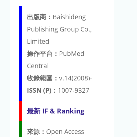
出版商：
Baishideng
Publishing Group Co.,
Limited
操作平台：
PubMed
Central
收錄範圍：
v.14(2008)-
ISSN (P)：
1007-9327
最新 IF & Ranking
來源：
Open Access