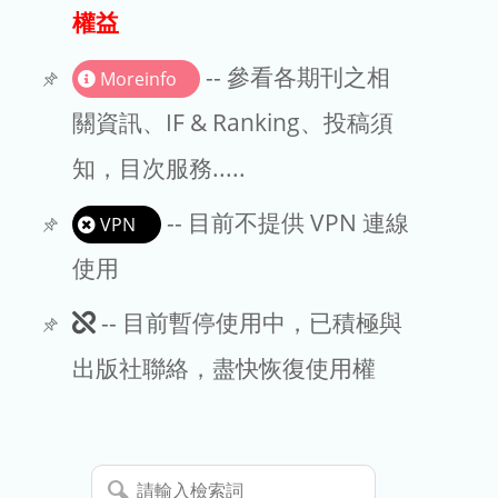
出版商
權益
版權聲明
-- 參看各期刊之相
Moreinfo
文章處理費
關資訊、IF & Ranking、投稿須
知，目次服務.....
EndNote
-- 目前不提供 VPN 連線
VPN
使用
此
-- 目前暫停使用中，已積極與
期
出版社聯絡，盡快恢復使用權
刊
暫
請