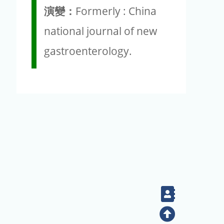
演變：
Formerly : China
national journal of new
gastroenterology.
Contact
Top