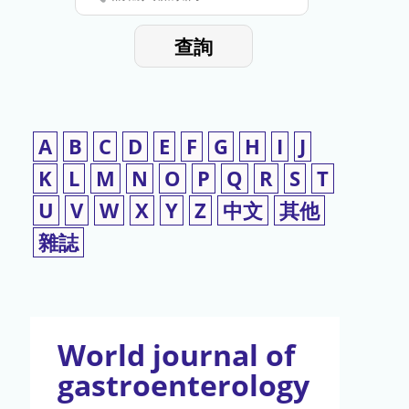
停
輸
入
使
查詢
檢
用
索
詞
A
B
C
D
E
F
G
H
I
J
K
L
M
N
O
P
Q
R
S
T
U
V
W
X
Y
Z
中文
其他
雜誌
World journal of
gastroenterology