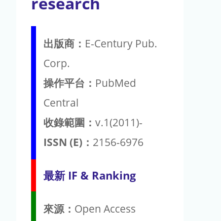
research
出版商：
E-Century Pub.
Corp.
操作平台：
PubMed
Central
收錄範圍：
v.1(2011)-
ISSN (E)：
2156-6976
最新 IF & Ranking
來源：
Open Access