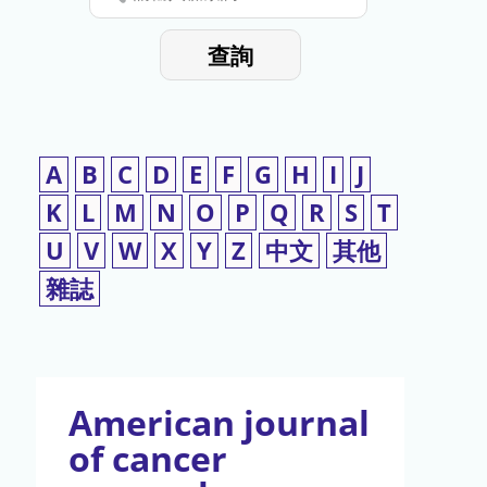
停
輸
入
使
查詢
檢
用
索
詞
A
B
C
D
E
F
G
H
I
J
K
L
M
N
O
P
Q
R
S
T
U
V
W
X
Y
Z
中文
其他
雜誌
American journal
of cancer