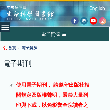
:::
English
Facebook
Wordpres
Youtub
Ins
電子資源
Blog
:::
電子資源
首頁
資料庫
電子期刊
電子書
電子期刊
使用電子期刊， 請遵守出版社相
關規定及版權聲明，嚴禁大量列
試用
印與下載，以免影響全院讀者之