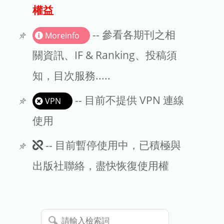
出版商
權益
版權聲明
-- 參看各期刊之相
Moreinfo
文章處理費
關資訊、IF & Ranking、投稿須
知，目次服務.....
EndNote
-- 目前不提供 VPN 連線
VPN
使用
此
-- 目前暫停使用中，已積極與
期
出版社聯絡，盡快恢復使用權
刊
暫
請