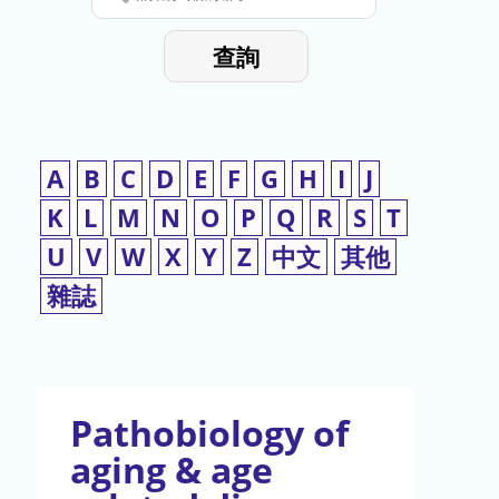
停
輸
入
使
查詢
檢
用
索
詞
A
B
C
D
E
F
G
H
I
J
K
L
M
N
O
P
Q
R
S
T
U
V
W
X
Y
Z
中文
其他
雜誌
Pathobiology of
aging & age