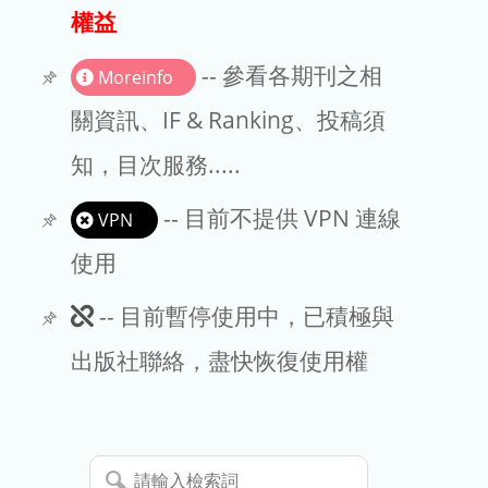
出版商
權益
版權聲明
-- 參看各期刊之相
Moreinfo
文章處理費
關資訊、IF & Ranking、投稿須
知，目次服務.....
EndNote
-- 目前不提供 VPN 連線
VPN
使用
此
-- 目前暫停使用中，已積極與
期
出版社聯絡，盡快恢復使用權
刊
暫
請