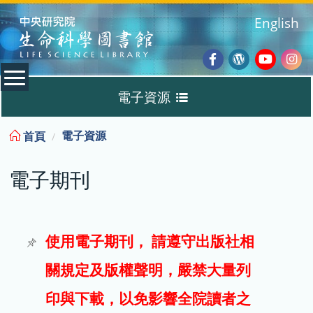
:::
English
Facebook
Wordpres
Youtub
Ins
電子資源
Blog
:::
電子資源
首頁
資料庫
電子期刊
電子書
電子期刊
使用電子期刊， 請遵守出版社相
關規定及版權聲明，嚴禁大量列
試用
印與下載，以免影響全院讀者之