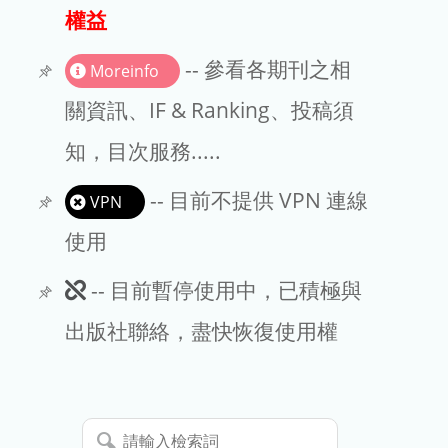
出版商
權益
版權聲明
-- 參看各期刊之相
Moreinfo
文章處理費
關資訊、IF & Ranking、投稿須
知，目次服務.....
EndNote
-- 目前不提供 VPN 連線
VPN
使用
此
-- 目前暫停使用中，已積極與
期
出版社聯絡，盡快恢復使用權
刊
暫
請