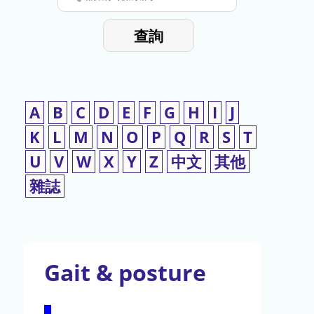
停
輸
入
使
查詢
檢
用
索
詞
A
B
C
D
E
F
G
H
I
J
K
L
M
N
O
P
Q
R
S
T
U
V
W
X
Y
Z
中文
其他
雜誌
Gait & posture