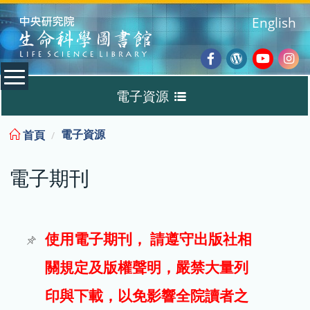
:::
English
Facebook
Wordpres
Youtub
Ins
電子資源
Blog
:::
電子資源
首頁
資料庫
電子期刊
電子書
電子期刊
使用電子期刊， 請遵守出版社相
關規定及版權聲明，嚴禁大量列
試用
印與下載，以免影響全院讀者之