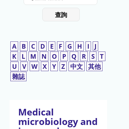
停
輸
入
使
查詢
檢
用
索
詞
A
B
C
D
E
F
G
H
I
J
K
L
M
N
O
P
Q
R
S
T
U
V
W
X
Y
Z
中文
其他
雜誌
Medical
microbiology and