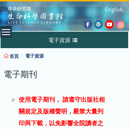
:::
English
Facebook
Wordpres
Youtub
Ins
電子資源
Blog
:::
電子資源
首頁
資料庫
電子期刊
電子書
電子期刊
使用電子期刊， 請遵守出版社相
關規定及版權聲明，嚴禁大量列
試用
印與下載，以免影響全院讀者之