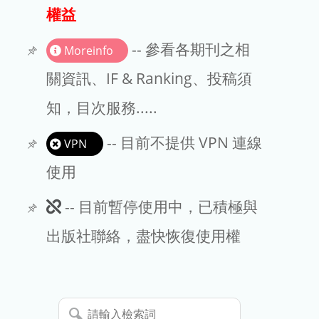
出版商
權益
版權聲明
-- 參看各期刊之相
Moreinfo
文章處理費
關資訊、IF & Ranking、投稿須
知，目次服務.....
EndNote
-- 目前不提供 VPN 連線
VPN
使用
此
-- 目前暫停使用中，已積極與
期
出版社聯絡，盡快恢復使用權
刊
暫
請