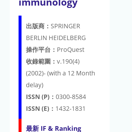
immunology
出版商：
SPRINGER
BERLIN HEIDELBERG
操作平台：
ProQuest
收錄範圍：
v.190(4)
(2002)- (with a 12 Month
delay)
ISSN (P)：
0300-8584
ISSN (E)：
1432-1831
最新 IF & Ranking