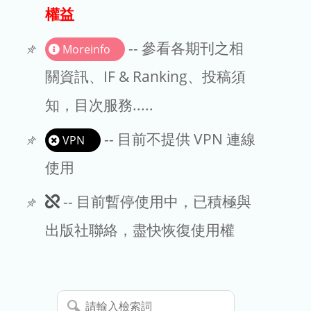
出版商
權益
版權聲明
-- 參看各期刊之相
Moreinfo
文章處理費
關資訊、IF & Ranking、投稿須
知，目次服務.....
EndNote
-- 目前不提供 VPN 連線
VPN
使用
此
-- 目前暫停使用中，已積極與
期
出版社聯絡，盡快恢復使用權
刊
暫
請