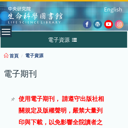
:::
English
Facebook
Wordpres
Youtub
Ins
電子資源
Blog
:::
電子資源
首頁
資料庫
電子期刊
電子書
電子期刊
使用電子期刊， 請遵守出版社相
關規定及版權聲明，嚴禁大量列
試用
印與下載，以免影響全院讀者之