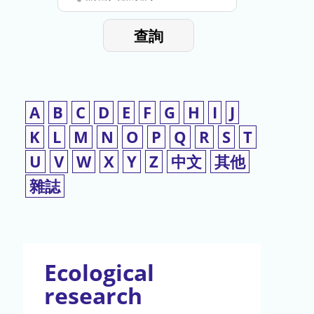
停
輸
入
使
查詢
檢
用
索
詞
A
B
C
D
E
F
G
H
I
J
K
L
M
N
O
P
Q
R
S
T
U
V
W
X
Y
Z
中文
其他
雜誌
Ecological
research