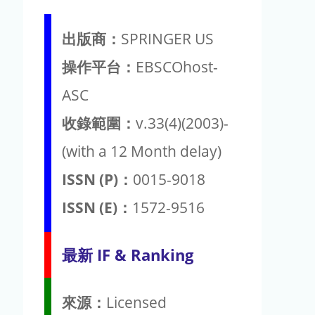
出版商：
SPRINGER US
操作平台：
EBSCOhost-
ASC
收錄範圍：
v.33(4)(2003)-
(with a 12 Month delay)
ISSN (P)：
0015-9018
ISSN (E)：
1572-9516
最新 IF & Ranking
來源：
Licensed