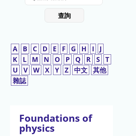
停
輸
入
使
查詢
檢
用
索
詞
A
B
C
D
E
F
G
H
I
J
K
L
M
N
O
P
Q
R
S
T
U
V
W
X
Y
Z
中文
其他
雜誌
Foundations of
physics