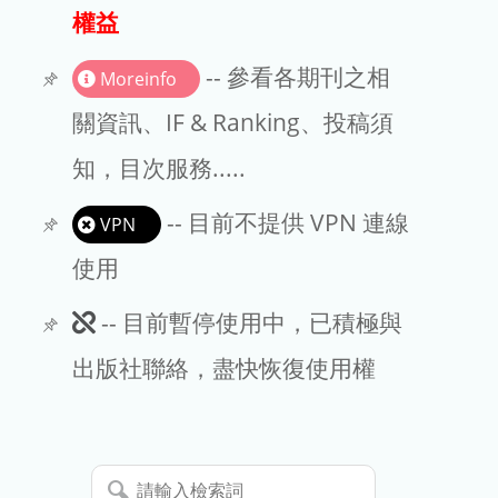
出版商
權益
版權聲明
-- 參看各期刊之相
Moreinfo
文章處理費
關資訊、IF & Ranking、投稿須
知，目次服務.....
EndNote
-- 目前不提供 VPN 連線
VPN
使用
此
-- 目前暫停使用中，已積極與
期
出版社聯絡，盡快恢復使用權
刊
暫
請