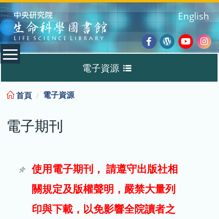
:::
English
Facebook
Wordpres
Youtub
Ins
電子資源
Blog
:::
電子資源
首頁
資料庫
電子期刊
電子書
電子期刊
使用電子期刊， 請遵守出版社相
關規定及版權聲明，嚴禁大量列
試用
印與下載，以免影響全院讀者之