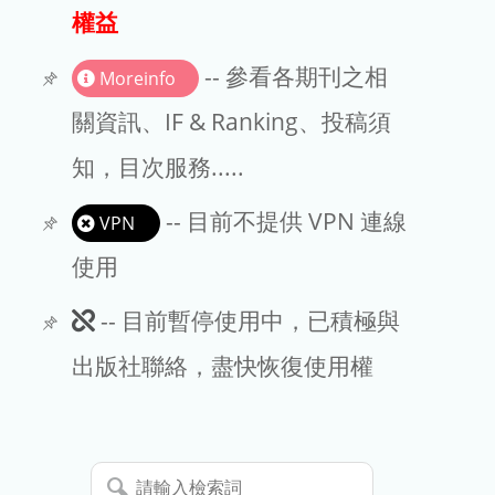
出版商
權益
版權聲明
-- 參看各期刊之相
Moreinfo
文章處理費
關資訊、IF & Ranking、投稿須
知，目次服務.....
EndNote
-- 目前不提供 VPN 連線
VPN
使用
此
-- 目前暫停使用中，已積極與
期
出版社聯絡，盡快恢復使用權
刊
暫
請