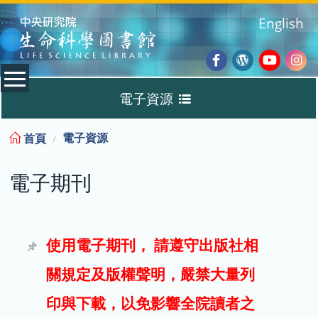
:::
English
Facebook
Wordpres
Youtub
Ins
電子資源
Blog
:::
電子資源
首頁
資料庫
電子期刊
電子書
電子期刊
使用電子期刊， 請遵守出版社相
關規定及版權聲明，嚴禁大量列
試用
印與下載，以免影響全院讀者之