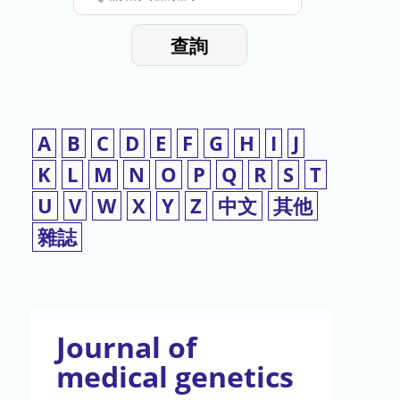
停
輸
入
使
查詢
檢
用
索
詞
A
B
C
D
E
F
G
H
I
J
K
L
M
N
O
P
Q
R
S
T
U
V
W
X
Y
Z
中文
其他
雜誌
Journal of
medical genetics