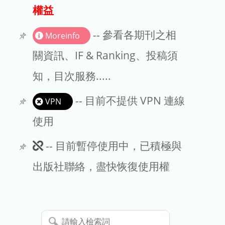
出版商
權益
版權聲明
-- 參看各期刊之相
Moreinfo
文章處理費
關資訊、IF & Ranking、投稿須
知，目次服務.....
EndNote
-- 目前不提供 VPN 連線
VPN
使用
此
-- 目前暫停使用中，已積極與
期
出版社聯絡，盡快恢復使用權
刊
暫
請