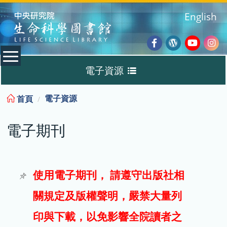
:::
English
Facebook
Wordpres
Youtub
Ins
電子資源
Blog
:::
電子資源
首頁
資料庫
電子期刊
電子書
電子期刊
使用電子期刊， 請遵守出版社相
關規定及版權聲明，嚴禁大量列
試用
印與下載，以免影響全院讀者之