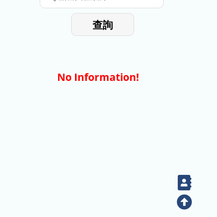
停
輸
入
使
查詢
檢
用
索
詞
No Information!
Cont
Top