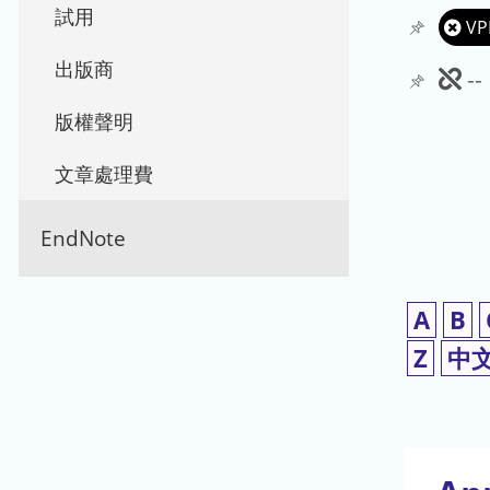
試用
VP
出版商
此
-
期
版權聲明
刊
文章處理費
暫
EndNote
停
使
A
B
用
Z
中