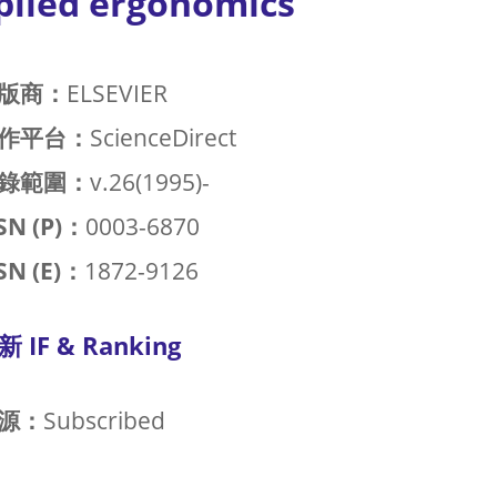
plied ergonomics
版商：
ELSEVIER
作平台：
ScienceDirect
錄範圍：
v.26(1995)-
SN (P)：
0003-6870
SN (E)：
1872-9126
新 IF & Ranking
源：
Subscribed