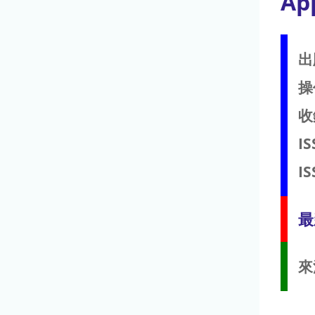
Ap
出
操
收
IS
IS
最
來