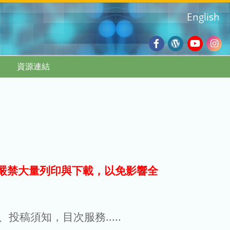
English
Facebook
Wordpres
Youtub
Ins
資源連結
Blog
:::
嚴禁大量列印與下載，以免影響全
g、投稿須知，目次服務.....