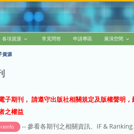
各項資源
常見問答
申請專區
展演空間
子資源
刊
電子期刊， 請遵守出版社相關規定及版權聲明，
者之權益
-- 參看各期刊之相關資訊、IF & Rankin
reinfo