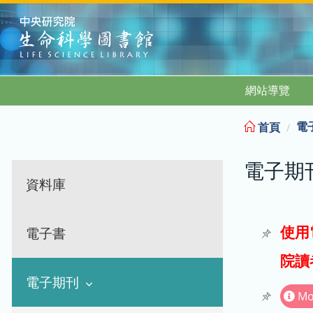
:::
網站導覽
電
首頁
電子期
資料庫
使用
電子書
院讀
電子期刊
Mo