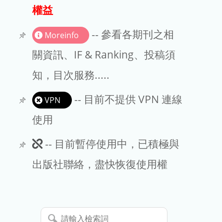
出版商
權益
版權聲明
-- 參看各期刊之相
Moreinfo
文章處理費
關資訊、IF & Ranking、投稿須
知，目次服務.....
EndNote
-- 目前不提供 VPN 連線
VPN
使用
此
-- 目前暫停使用中，已積極與
期
出版社聯絡，盡快恢復使用權
刊
暫
請