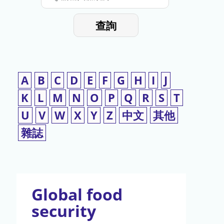
停
輸
入
使
查詢
檢
用
索
詞
A
B
C
D
E
F
G
H
I
J
K
L
M
N
O
P
Q
R
S
T
U
V
W
X
Y
Z
中文
其他
雜誌
Global food
security