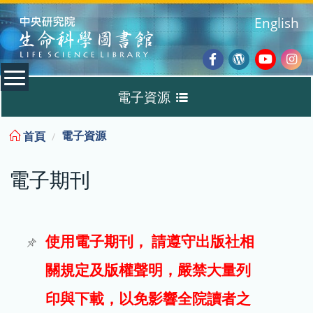
:::
English
Facebook
Wordpres
Youtub
Ins
電子資源
Blog
:::
電子資源
首頁
資料庫
電子期刊
電子書
電子期刊
使用電子期刊， 請遵守出版社相
關規定及版權聲明，嚴禁大量列
試用
印與下載，以免影響全院讀者之