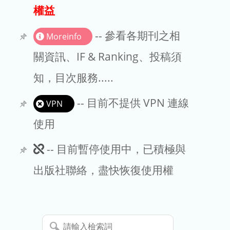
出版商
權益
版權聲明
-- 參看各期刊之相
Moreinfo
文章處理費
關資訊、IF & Ranking、投稿須
知，目次服務.....
EndNote
-- 目前不提供 VPN 連線
VPN
使用
此
-- 目前暫停使用中，已積極與
期
出版社聯絡，盡快恢復使用權
刊
暫
請