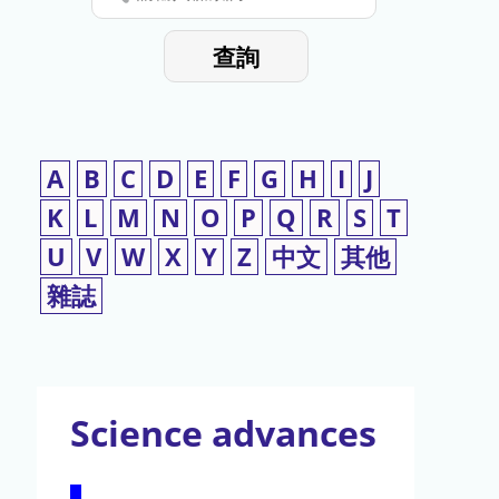
停
輸
入
使
查詢
檢
用
索
詞
A
B
C
D
E
F
G
H
I
J
K
L
M
N
O
P
Q
R
S
T
U
V
W
X
Y
Z
中文
其他
雜誌
Science advances