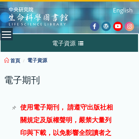
:::
English
Facebook
Wordpres
Youtub
Ins
電子資源
Blog
:::
電子資源
首頁
資料庫
電子期刊
電子書
電子期刊
使用電子期刊， 請遵守出版社相
關規定及版權聲明，嚴禁大量列
試用
印與下載，以免影響全院讀者之