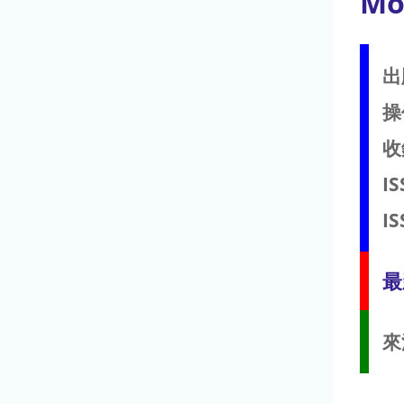
Mo
出
操
收
IS
IS
最
來