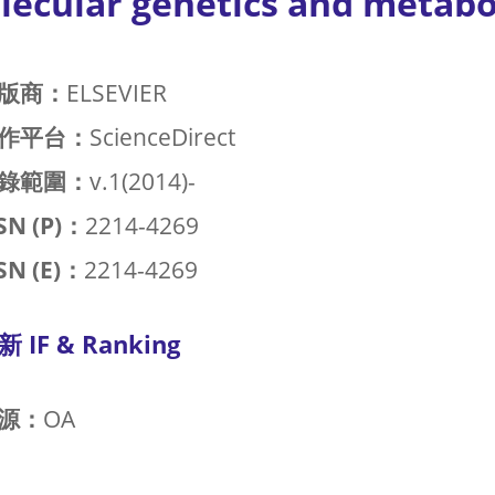
lecular genetics and metabo
版商：
ELSEVIER
作平台：
ScienceDirect
錄範圍：
v.1(2014)-
SN (P)：
2214-4269
SN (E)：
2214-4269
新 IF & Ranking
源：
OA