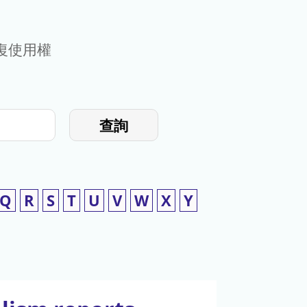
復使用權
查詢
Q
R
S
T
U
V
W
X
Y