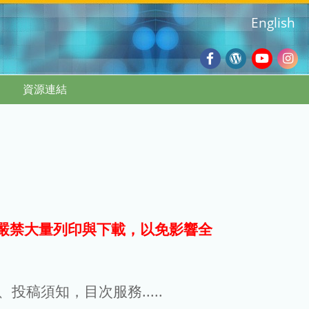
English
Facebook
Wordpres
Youtub
Ins
資源連結
Blog
:::
嚴禁大量列印與下載，以免影響全
g、投稿須知，目次服務.....