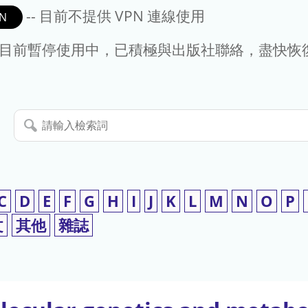
-- 目前不提供 VPN 連線使用
N
- 目前暫停使用中，已積極與出版社聯絡，盡快恢
請
輸
入
檢
索
C
D
E
F
G
H
I
J
K
L
M
N
O
P
詞
文
其他
雜誌