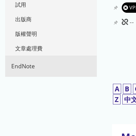
試用
VP
出版商
此
-
期
版權聲明
刊
文章處理費
暫
EndNote
停
使
A
B
用
Z
中