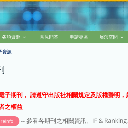
各項資源
常見問答
申請專區
展演空間
子資源
刊
電子期刊， 請遵守出版社相關規定及版權聲明，
者之權益
-- 參看各期刊之相關資訊、IF & Rankin
reinfo