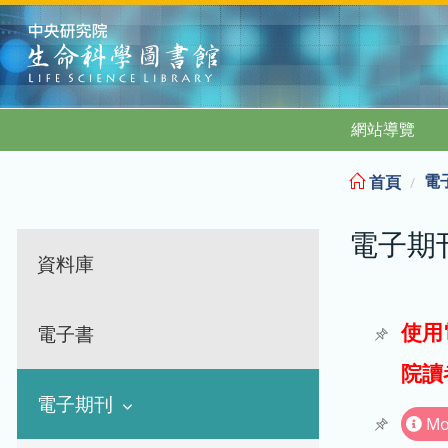
:::
網站導覽
電
首頁
電子期
資料庫
使用
電子書
院讀
電子期刊
Mo