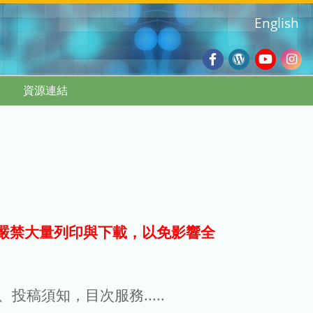
English
Facebook
Wordpres
Youtub
Ins
資源連結
Blog
:::
嚴禁大量列印與下載，以免影響全
g、投稿須知，目次服務.....