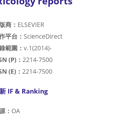
xicology reports
版商：
ELSEVIER
作平台：
ScienceDirect
錄範圍：
v.1(2014)-
SN (P)：
2214-7500
SN (E)：
2214-7500
新 IF & Ranking
源：
OA