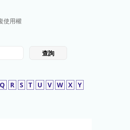
復使用權
查詢
Q
R
S
T
U
V
W
X
Y