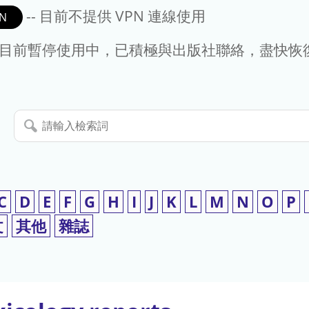
-- 目前不提供 VPN 連線使用
N
- 目前暫停使用中，已積極與出版社聯絡，盡快恢
請
輸
入
檢
索
C
D
E
F
G
H
I
J
K
L
M
N
O
P
詞
文
其他
雜誌