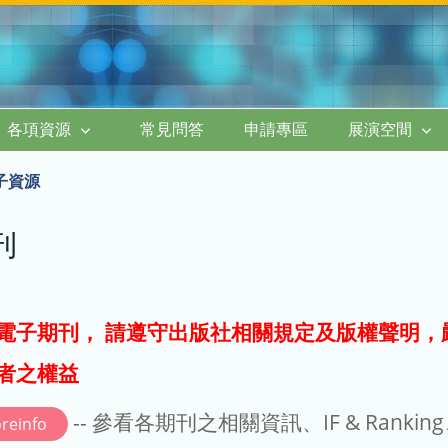
各項資源
常見問答
申請專區
展演空間
子資源
刊
電子期刊， 請遵守出版社相關規定及版權聲明，
者之權益
-- 參看各期刊之相關資訊、IF & Rankin
reinfo