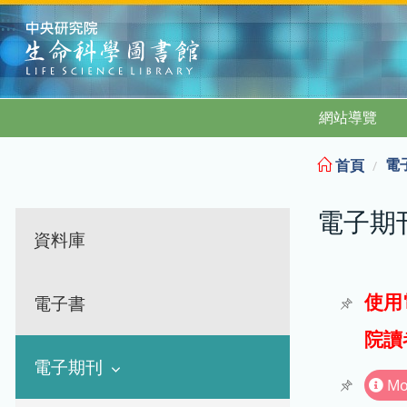
:::
網站導覽
電
首頁
電子期
資料庫
使用
電子書
院讀
電子期刊
Mo