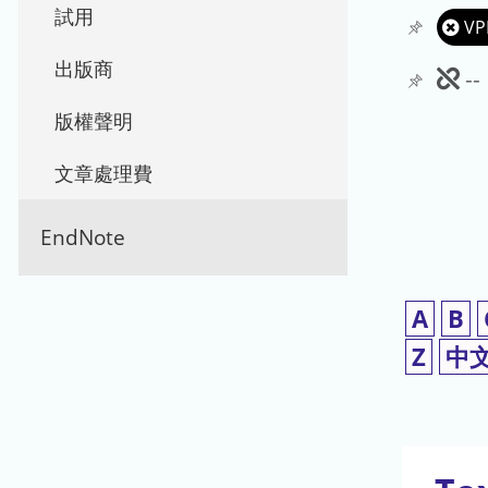
試用
VP
出版商
此
-
期
版權聲明
刊
文章處理費
暫
EndNote
停
使
A
B
用
Z
中