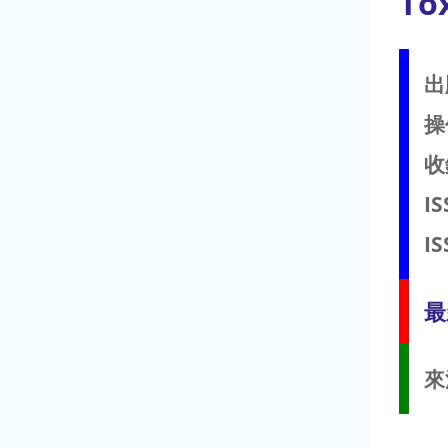
To
出
操
收
IS
IS
最
來